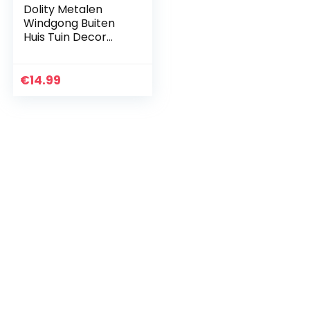
Dolity Metalen
Windgong Buiten
Huis Tuin Decor
Opknoping
Windgong Bell
Chimes – groen
€
14.99