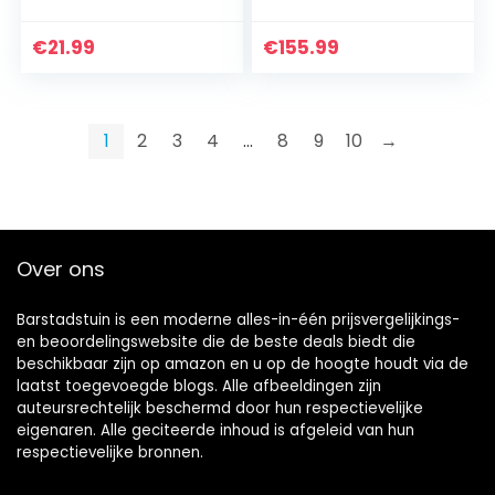
Heldere Kristallen
nachtkastje
Hangende Bal
leeslamp bank
Kristallen Prisma
tafellamp antieke
€
21.99
€
155.99
Glazen Hanger
notarislamp,
Kristallen Bol…
opaalglas goud en…
1
2
3
4
…
8
9
10
→
Over ons
Barstadstuin is een moderne alles-in-één prijsvergelijkings-
en beoordelingswebsite die de beste deals biedt die
beschikbaar zijn op amazon en u op de hoogte houdt via de
laatst toegevoegde blogs. Alle afbeeldingen zijn
auteursrechtelijk beschermd door hun respectievelijke
eigenaren. Alle geciteerde inhoud is afgeleid van hun
respectievelijke bronnen.