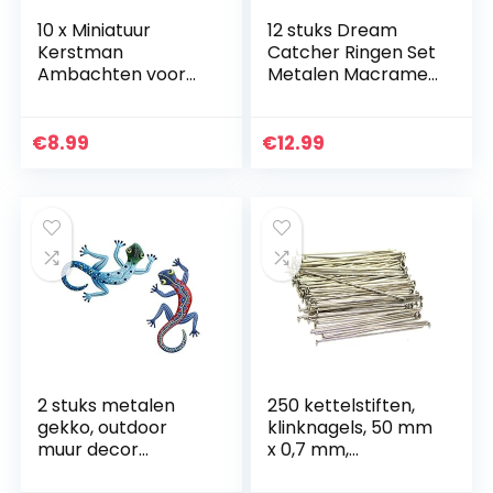
10 x Miniatuur
12 stuks Dream
Kerstman
Catcher Ringen Set
Ambachten voor
Metalen Macrame
Fairy Garden/Micro
Ringen Bloemen
Landschap/Bonsai
Hoop Bruiloft Krans
Pot Kerst Decor
Ringen voor
€
8.99
€
12.99
Dreamcatcher, DIY
Craft…
2 stuks metalen
250 kettelstiften,
gekko, outdoor
klinknagels, 50 mm
muur decor
x 0,7 mm,
hagedis, kunst
verzilverd,