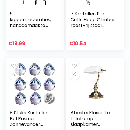
5
7 Kristallen Ear
kippendecoraties,
Cuffs Hoop Climber
handgemaakte
roestvrij staal
tuinbeeldjes,
Hypoallergeen
prachtige
Vrouwen Oorbellen
tuinbeeldjes,
€
19.99
€
10.54
acrylkippendecora
tie, handgemaakte
tuindecoraties…
8 Stuks Kristallen
AbesterKlassieke
Bol Prisma
tafellamp
Zonnevanger
slaapkamer