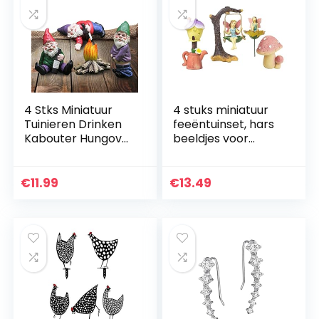
4 Stks Miniatuur
4 stuks miniatuur
Tuinieren Drinken
feeëntuinset, hars
Kabouter Hungover
beeldjes voor
Micro landschap
gazon, tuin en
Tuin Ornamenten
woondecoratie
voor Fairy Tuin,
miniatuur
€
11.99
€
13.49
Gazon
feeëntuinset, hars
Ornamenten…
beeldjes…