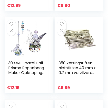
ornament
kopstiften,
opknoping voor
parelstiften, zilver,
€
12.99
€
9.80
achtertuin,
prismastiften M316
veranda, terras
gazon, hek…
30 MM Crystal Ball
350 kettingstiften
Prisma Regenboog
nietstiften 40 mm x
Maker Opknoping
0,7 mm verzilverd
Suncatcher
kopstiften
Venster Vlinder
parelstiften
Decor Gift
oudzilver
€
12.19
€
9.89
prismastiften M320