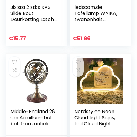
Jixista 2 stks RVS
ledscom.de
Slide Bout
Tafellamp WAIKA,
Deurketting Latch
zwanenhals,
Poort Latch Deur
schakelaar, zwart,
Beveiliging Ketting
1x GU10 max. 60W,
Deurslot met Anti
2st.
€
15.77
€
51.96
Diefstal Ketting…
Middle-England 28
Nordstylee Neon
cm Armillaire bol
Cloud Light Signs,
bol 19 cm antiek
Led Cloud Night
messing nautische
Lights D¨¦cor
aarde dierenriem
Lichten voor Kid’s