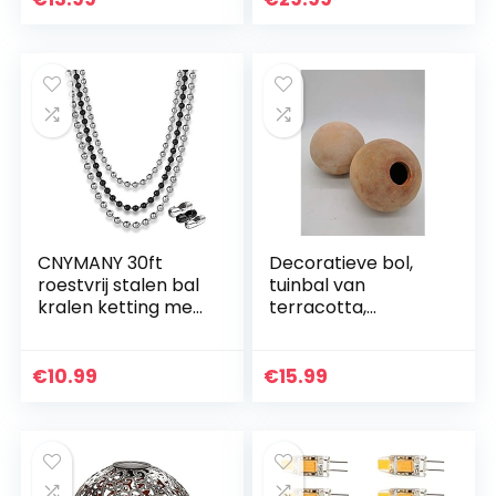
Optical Lamp Lamp
Room Kinderen…
CNYMANY 30ft
Decoratieve bol,
roestvrij stalen bal
tuinbal van
kralen ketting met
terracotta,
40 bijpassende
vorstbestendig en
connectoren, 15ft
weerbestendig,
2.4mm zilveren bal
tuinfiguur decoratie
€
10.99
€
15.99
ketting, 7ft 2…
(20 cm)