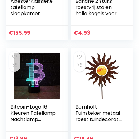
AbesterKlassieke
Banane 2 stuks
tafellamp
roestvrij stalen
slaapkamer
holle kogels voor
nachtkastje
de tuin ornament
leeslamp bank
decoraties, 19-300
tafellamp antieke
mm spiegel
€
155.99
€
4.93
notarislamp,
gepolijste holle
opaalglas goud en…
bal…
Bitcoin-Logo 16
Bornhöft
Kleuren Tafellamp,
Tuinsteker metaal
Nachtlamp
roest tuindecoratie
Decoratie
roestige decoratie
Afstandsbediening
patina met glazen
3D Kleur Usb
bollen (zon)
€
13.99
€
29.99