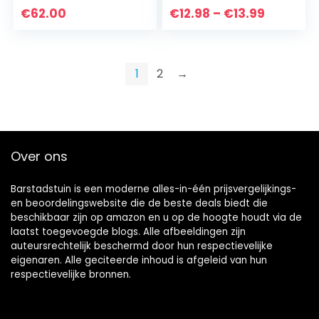
horoscoop
Gift, Muur,
Price
€
62.00
€
12.98
–
€
13.99
sterrenbeelden
Verjaardagsfeest…
range:
€12.98
through
1
2
→
€13.99
Over ons
Barstadstuin is een moderne alles-in-één prijsvergelijkings-
en beoordelingswebsite die de beste deals biedt die
beschikbaar zijn op amazon en u op de hoogte houdt via de
laatst toegevoegde blogs. Alle afbeeldingen zijn
auteursrechtelijk beschermd door hun respectievelijke
eigenaren. Alle geciteerde inhoud is afgeleid van hun
respectievelijke bronnen.