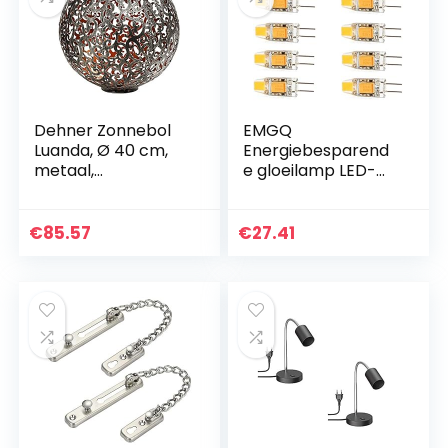
Dehner Zonnebol
EMGQ
Luanda, Ø 40 cm,
Energiebesparend
metaal,
e gloeilamp LED-
zilver/koper
lamp G4 Lamp 1.5W
150LM COB LED
Lamp Licht 0705
€
85.57
€
27.41
SMD 3000K / 6000K
AC/DC 12V 10PCS…