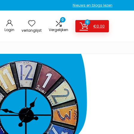
Nieuws en blogs lezen
0
0
€
0.00
Login
Vergelijken
verlanglijst