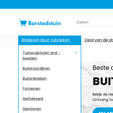
Bladeren door rubrieken
Deal van de d
Tuinsculpturen and -
beelden
Beste 
Buitengordijnen
BU
Buitenklokken
Fonteinen
Bekijk de n
Sierhekwerk
Ontvang to
Sierstenen