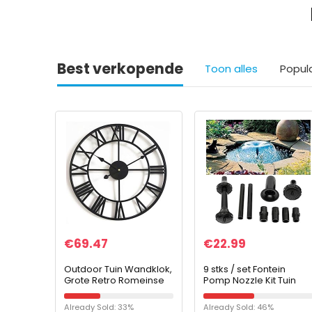
Best verkopende
Toon alles
Popul
€
69.47
€
22.99
Outdoor Tuin Wandklok,
9 stks / set Fontein
Grote Retro Romeinse
Pomp Nozzle Kit Tuin
cijfers Tuin Klok Open
Zwembad Vijver
Gezicht Smeedijzeren
Outdoor Fontein
Already Sold: 33%
Already Sold: 46%