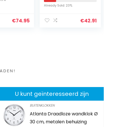
Waterpomp met 4
zonne-
Already Sold: 23%
Already S
spuitmonden,
ingeb
drijvende fontein
mAh ba
€
74.95
€
42.91
pomp tuin…
en ?
ADEN!
U kunt geïnteresseerd zijn
BUITENKLOKKEN
Atlanta Draadloze wandklok Ø
Qazespen 
30 cm, metalen behuizing
Flag, Mini