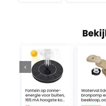
Beki
tein
Fontein op zonne-
Waterval Ed
 Tuin
energie voor buiten,
bronpomp en
r
165 mA hoogste kop,
beekloop, oo
n
fontein op zonne-
de kleine tui