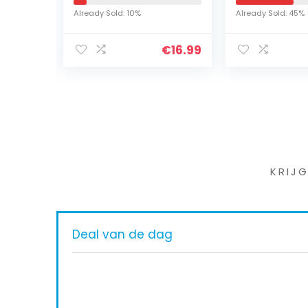
energie, fontein
Already Sold: 10%
Already Sold: 45%
e
voor vijver, tuin,
…
vogelbad…
€
22.99
€
16.99
Iet
KRIJ
Deal van de dag
g) –