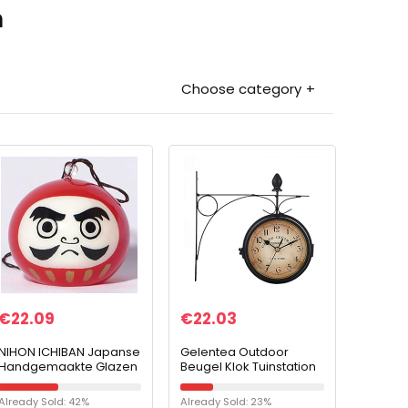
n
Choose category
€
22.09
€
22.03
NIHON ICHIBAN Japanse
Gelentea Outdoor
Handgemaakte Glazen
Beugel Klok Tuinstation
Windbel met Daruma
Wandklok
Talisman
Dubbelzijdige Klok
Already Sold: 42%
Already Sold: 23%