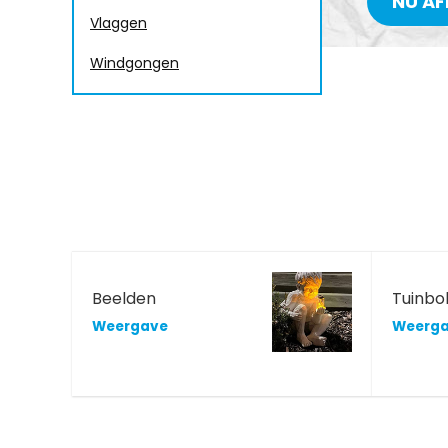
NU AF
Vlaggen
Windgongen
Beelden
Tuinbo
Weergave
Weerg