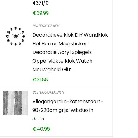
4371/0
Vlag met 
€
39.99
gemakkeli
BUITENKLOKKEN
€
6.89
Decoratieve klok DIY Wandklok
Hol Horror Muursticker
Already Sold:
Decoratie Acryl Spiegels
Oppervlakte Klok Watch
Nieuwigheid Gift…
Schiet op! A
€
31.88
0
2
BUITENGORDIJNEN
Vliegengordijn-kattenstaart-
90x220cm grijs-wit duo in
ADD TO 
doos
€
40.95