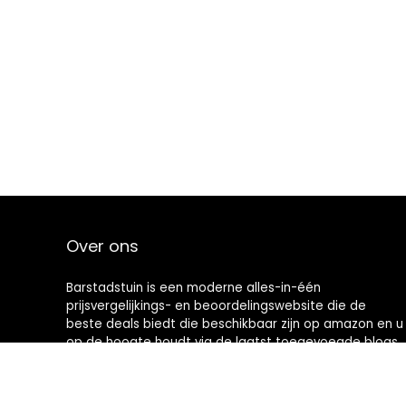
Over ons
Barstadstuin is een moderne alles-in-één
prijsvergelijkings- en beoordelingswebsite die de
beste deals biedt die beschikbaar zijn op amazon en u
op de hoogte houdt via de laatst toegevoegde blogs.
Alle afbeeldingen zijn auteursrechtelijk beschermd
door hun respectievelijke eigenaren. Alle geciteerde
inhoud is afgeleid van hun respectievelijke bronnen.