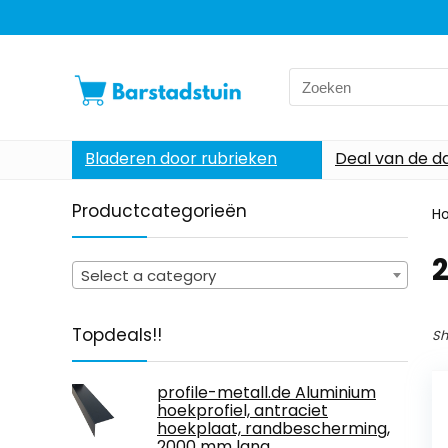
Search
for:
Bladeren door rubrieken
Deal van de d
Productcategorieën
H
2
Select a category
Topdeals!!
Sh
profile-metall.de Aluminium
hoekprofiel, antraciet
hoekplaat, randbescherming,
2000 mm lang