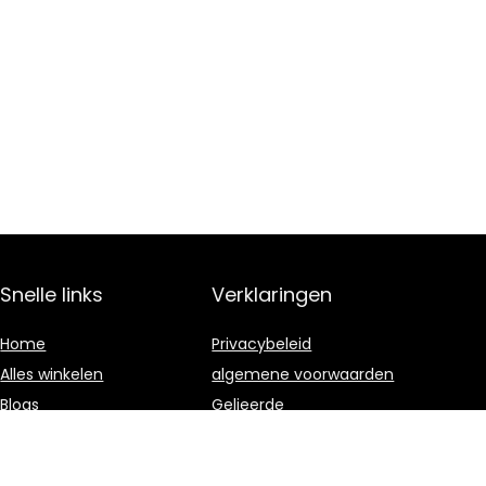
Snelle links
Verklaringen
Home
Privacybeleid
Alles winkelen
algemene voorwaarden
Blogs
Gelieerde
openbaarmaking
Onze webshops
Adverteren