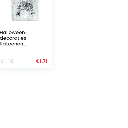
Halloween-
decoraties
Katoenen
spinnenweb
Rekbare
spinnenwebben
€
1.71
met spinnenwit