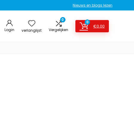
Nieuws en blogs lezen
0
0
€
0.00
Login
Vergelijken
verlanglijst