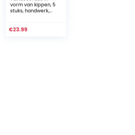
vorm van kippen, 5
stuks, handwerk,
metalen
steekpennen, voor
de tuin, decoratief,
€
23.99
mooi cadeau voor…