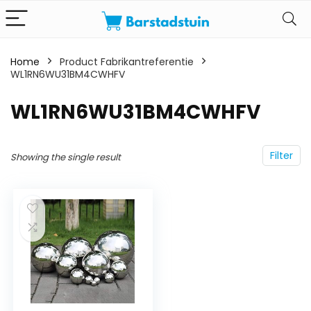
Home
Product Fabrikantreferentie
WL1RN6WU31BM4CWHFV
WL1RN6WU31BM4CWHFV
Filter
Showing the single result