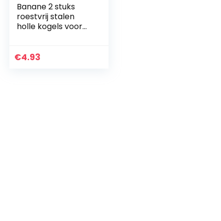
Banane 2 stuks
roestvrij stalen
holle kogels voor
de tuin ornament
decoraties, 19-300
mm spiegel
€
4.93
gepolijste holle
bal…