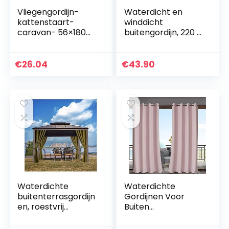
Vliegengordijn-
Waterdicht en
kattenstaart-
winddicht
caravan- 56×180
buitengordijn, 220 x
cm zwart wit mix
155 cm, uv-
stralingswerend,
voor terras,
€
26.04
€
43.90
veranda, pergola,
strandhuis…
Waterdichte
Waterdichte
buitenterrasgordijn
Gordijnen Voor
en, roestvrij
Buiten
zilveren
Zonweringgordijnen
doorvoertule
Doorvoertule Voor