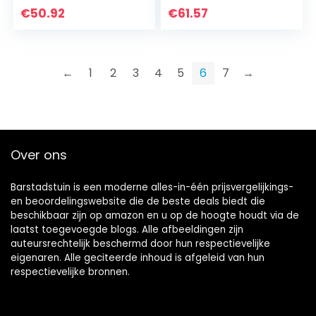
Veranda Decor
Binnen/Buiten
€
50.92
€
61.57
thermisch
Winddichte
geïsoleerd gordijn
Gordijnen Voor
voor, 2…
Veranda…
←
1
2
3
4
5
6
7
→
Over ons
Barstadstuin is een moderne alles-in-één prijsvergelijkings-
en beoordelingswebsite die de beste deals biedt die
beschikbaar zijn op amazon en u op de hoogte houdt via de
laatst toegevoegde blogs. Alle afbeeldingen zijn
auteursrechtelijk beschermd door hun respectievelijke
eigenaren. Alle geciteerde inhoud is afgeleid van hun
respectievelijke bronnen.