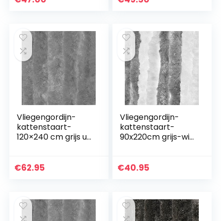
Vliegengordijn-
Vliegengordijn-
kattenstaart-
kattenstaart-
120×240 cm grijs uni
90x220cm grijs-wit
in doos
duo in doos
€
62.95
€
40.95