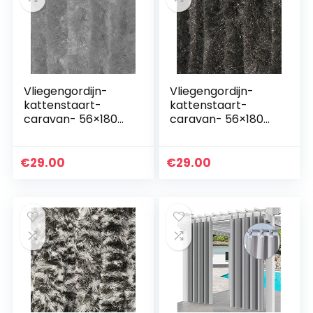
Vliegengordijn-
Vliegengordijn-
kattenstaart-
kattenstaart-
caravan- 56×180
caravan- 56×180
cm grijs
cm zwart
€
29.00
€
29.00