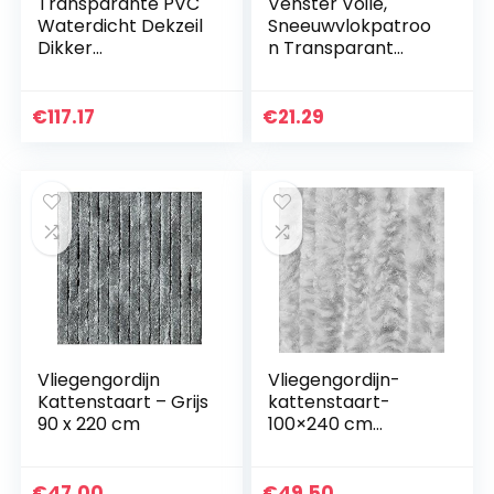
Transparante PVC
Venster Voile,
Waterdicht Dekzeil
Sneeuwvlokpatroo
Dikker
n Transparant
Bescherming
Gedrukt Gordijn
Tegen Regen Tarp
Voile
Zacht Plastic
Doorschijnende
€
117.17
€
21.29
Balkon Gordijn Van
Panelen voor
Regen…
Slaapkamer
Woonkamer…
Vliegengordijn
Vliegengordijn-
Kattenstaart – Grijs
kattenstaart-
90 x 220 cm
100×240 cm
grijs/wit mix in doos
€
47.00
€
49.50