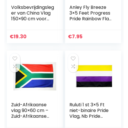
Volksbevrijdingsleg
Anley Fly Breeze
er van China Vlag
3×5 Feet Progress
150×90 cm voor
Pride Rainbow Flag
een paal – PLA
– Levendige
Chinese vlaggen
kleuren en
90 x 150 cm –
vervagingsbesten
€
19.30
€
7.95
Banier 3×5 ft met
dig – Canvas
gat…
header en…
Zuid-Afrikaanse
Ruluti 1 st 3×5 Ft
vlag 90×60 cm –
niet-binaire Pride
Zuid-Afrikaanse
Vlag, Nb Pride
vlaggen 60 x 90
Genderqueer
cm – Banner 2×3 ft
Geslacht Identiteit