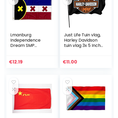
Lmanburg
Just Life Tuin vlag,
Independence
Harley Davidson
Dream SMP
tuin vlag 3x 5 Inch
Premium
buiten werf Decor.
vlaggenbanner,
100D polyester,
€
12.19
€
11.00
L’Manberg vlag
voor achtertuin,
auto, tuin, 90 x…