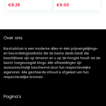
Hoge kwaliteit – AZ
Vlaggen Polyester
€
8.25
€
9.00
FLAG
met Messing…
Over ons
Barstadstuin is een moderne alles-in-één prijsvergelijkings-
en beoordelingswebsite die de beste deals biedt die
beschikbaar zijn op amazon en u op de hoogte houdt via de
laatst toegevoegde blogs. Alle afbeeldingen zijn
auteursrechtelijk beschermd door hun respectievelijke
eigenaren. Alle geciteerde inhoud is afgeleid van hun
respectievelijke bronnen.
Pagina’s