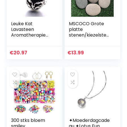
Leuke Kat
MSCOCO Grote
Lavasteen
platte
Aromatherapie
stenen/kiezelsten
Kooi Hanger
en om te
Etherische Olie
beschilderen en
Aroma
voor de tuin,
€
20.97
€
13.99
Vulkanische Steen
kiezelstenen, witte
Diffuser
grind,
Aromatherapie
decoratieve…
Kooi…
300 stks bloem
✦Moederdagcade
smiley
au ✦Lotus Fun