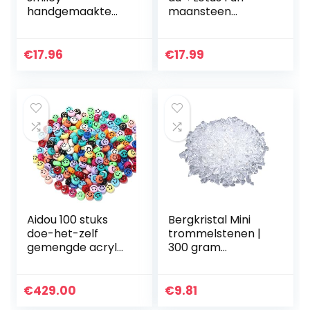
handgemaakte
maansteen
polymeer klei
ketting zilver 925
kralen brief dier
met hanger
fruit thema losse
maansteen
€
17.96
€
17.99
spacer kralen
hanger halsketting
zachte kralen
kettinglengte 39,5
voor…
cm…
Aidou 100 stuks
Bergkristal Mini
doe-het-zelf
trommelstenen |
gemengde acryl
300 gram
smiley gezicht
edelstenen | chips
kralen smiley
5-10 mm diameter
gezicht spacer
| heldere premium
€
429.00
€
9.81
kralen voor
kwaliteit