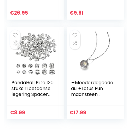
mm – leisteen –
edelstenen | chips
schiefer
5-10 mm diameter
| heldere premium
€
26.95
€
9.81
kwaliteit
PandaHall Elite 130
✦Moederdagcade
stuks Tibetaanse
au ✦Lotus Fun
legering Spacer
maansteen
kralen Rondelle
ketting zilver 925
kolomkralen met
met hanger
groot gat voor
maansteen
€
8.99
€
17.99
armband ketting…
hanger halsketting
kettinglengte 39,5
cm…