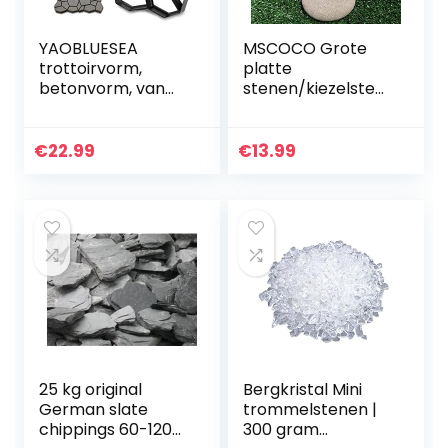
YAOBLUESEA
MSCOCO Grote
trottoirvorm,
platte
betonvorm, van
stenen/kiezelsten
trottoirs, gietvorm,
en om te
plastic vormen
beschilderen en
voor beton,
voor de tuin,
€
22.99
€
13.99
trottoirplaten voor
kiezelstenen, witte
tuin (42,5 x…
grind,
decoratieve…
25 kg original
Bergkristal Mini
German slate
trommelstenen |
chippings 60-120
300 gram