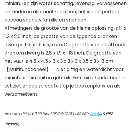
miniaturen zijn water schattig, levendig, volwassenen
en kinderen allemaal zoals hen, het is een perfect
cadeau voor uw familie en vrienden
Afmetingen: de grootte van de kleine oplossing is 1,1 x
1,2 x 2,6 inch, de grootte van de liggende dronken
dwerg is 5,5 x 1,5 x 5,5 cm, De grootte van de zittende
dronken dwerg is 2,8 x 1,9 x 1,18 inch, De grootte van
het vuur is 4,5 x 4,5 x 3 x 3 x 3 x 3 x 3,5 x 3 x .3 cm
【Multifunctioneel】 – Niet giftig en waterdicht voor
miniatuur tuin buiten gebruik. Een miniatuurkabouter
set ziet er ook zo cool uit op je boekenplank en als
verzamelitem.
Amazon.nl Price:
€
11.99
(as of 08/04/2023 14:59 PST-
Details
)
&
FREE
Shipping
.