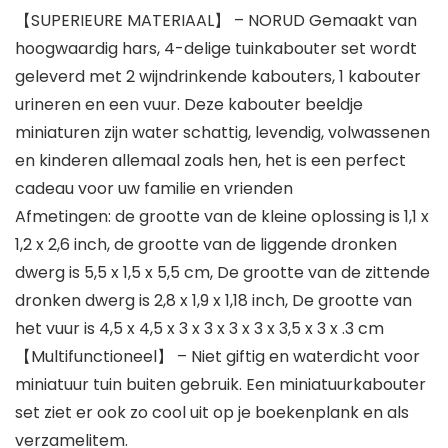
【SUPERIEURE MATERIAAL】 – NORUD Gemaakt van
hoogwaardig hars, 4-delige tuinkabouter set wordt
geleverd met 2 wijndrinkende kabouters, 1 kabouter
urineren en een vuur. Deze kabouter beeldje
miniaturen zijn water schattig, levendig, volwassenen
en kinderen allemaal zoals hen, het is een perfect
cadeau voor uw familie en vrienden
Afmetingen: de grootte van de kleine oplossing is 1,1 x
1,2 x 2,6 inch, de grootte van de liggende dronken
dwerg is 5,5 x 1,5 x 5,5 cm, De grootte van de zittende
dronken dwerg is 2,8 x 1,9 x 1,18 inch, De grootte van
het vuur is 4,5 x 4,5 x 3 x 3 x 3 x 3 x 3,5 x 3 x .3 cm
【Multifunctioneel】 – Niet giftig en waterdicht voor
miniatuur tuin buiten gebruik. Een miniatuurkabouter
set ziet er ook zo cool uit op je boekenplank en als
verzamelitem.