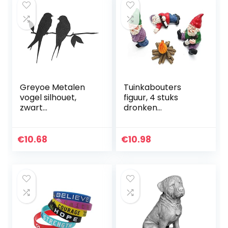
Greyoe Metalen
Tuinkabouters
vogel silhouet,
figuur, 4 stuks
zwart
dronken
smeedijzeren
tuinkabouters, mini
metalen vogel
tuinkabouters,
silhouet metalen
gebruikt voor
€
10.68
€
10.98
boom kunst
poppenhuis
schuur zwaluw
tuindecoratie…
(liefdesvogel…