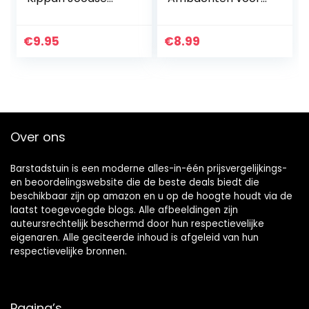
tempel Yarmulke
Fairy
synagoge
Garden/Micro
Landschap/Bonsai
€
9.95
€
8.99
Pot Kerst Decor
Over ons
Barstadstuin is een moderne alles-in-één prijsvergelijkings-
en beoordelingswebsite die de beste deals biedt die
beschikbaar zijn op amazon en u op de hoogte houdt via de
laatst toegevoegde blogs. Alle afbeeldingen zijn
auteursrechtelijk beschermd door hun respectievelijke
eigenaren. Alle geciteerde inhoud is afgeleid van hun
respectievelijke bronnen.
Pagina’s