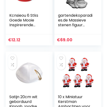
Kcnsieou 6 Stks
gartendekoparadi
Goede Mooie
es.de Massieve
Inspirerende
stenen figuur
Citaat Armbanden
Rottweiler hond
Dream Moed
tuinfiguur gegoten
Sterkte Siliconen
steen
€
12.12
€
69.00
Polsbandjes
vorstbestendig
Satijn 20cm wit
10 x Miniatuur
geborduurd
Kerstman
Kippah Joodse
Ambachten voor