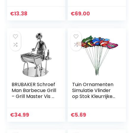
Spike Hickadee
Rottweiler hond
Silhouet tuin
tuinfiguur gegoten
decoratie op
steen
€
13.38
€
69.00
tak,Huis tuin
vorstbestendig
decoraties
BRUBAKER Schroef
Tuin Ornamenten
Man Barbecue Grill
Simulatie Vlinder
– Grill Master Vis –
op Stok Kleurrijke
Handgemaakte
Tuin Patio Vlinder
IJzer Figuur Metal
Decor voor Bruiloft
Man – Metal Figure
Party 10st
€
34.99
€
5.69
Gift Idee…