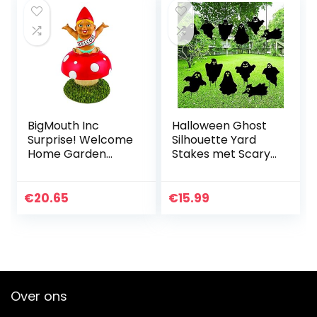
BigMouth Inc
Halloween Ghost
Surprise! Welcome
Silhouette Yard
Home Garden
Stakes met Scary
Gnome
Hanging Ghost –
Set van 6
Halloween
€
20.65
€
15.99
decoraties
buitenshuis,
griezelig…
Over ons