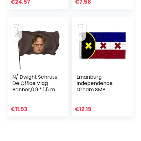
voor Halloween,
homovlag, Joint-
€
24.57
€
7.58
wandklok,
Pride-vlag, 150 x 90
kuckukklok,
cm,diverse…
wandbehang…
N/ Dwight Schrute
Lmanburg
De Office Vlag
Independence
Banner,0.9 * 1,5 m
Dream SMP
Premium
vlaggenbanner,
100D polyester,
€
11.93
€
12.19
L’Manberg vlag
voor achtertuin,
auto, tuin, 90 x…