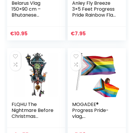
Belarus Vlag
Anley Fly Breeze
150×90 cm –
3×5 Feet Progress
Bhutanese
Pride Rainbow Flag
vlaggen 90 x 150
– Levendige
cm – Banner 3×5
kleuren en
ft Hoge kwaliteit –
vervagingsbesten
€
10.95
€
7.95
AZ FLAG
dig – Canvas
header en…
FLQHU The
MOGADEE®
Nightmare Before
Progress Pride-
Christmas
vlag,
Koukklok,
regenboogvlag,
wandklok, koeklok
LGBTQ-vlag,