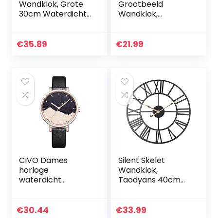
Wandklok, Grote
Grootbeeld
30cm Waterdichte
Wandklok,
Tuin Ornament
duidelijke
Open Gezicht
weergave van
Holle Gear Vintage
kamertemperatuu
€
35.89
€
21.99
Weerbestendige
r, kalender en
Klok.
week met alarm
en sluimerfunctie…
CIVO Dames
Silent Skelet
horloge
Wandklok,
waterdicht
Taodyans 40cm
roestvrij staal
Romeinse Cijfers
dameshorloge
Keukenklok, Niet-
sterrenhemel
tikkende Batterij
€
30.44
€
33.99