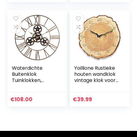
designer analoog
Operated Metalen
kwarts horloges
Vintage Klok…
dames slank…
Waterdichte
Yoillione Rustieke
Buitenklok
houten wandklok
Tuinklokken,
vintage klok voor
Buitenwandklok
woonkamer,Frans
Retro
e unieke
Buitenklokken
keukenklokken
€
108.00
€
39.99
Werkt Op
Shabby Chic klok
Batterijen Stille
Romeinse…
Buitenklokken
Voor…