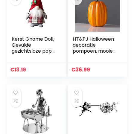
Kerst Gnome Doll,
HT&PJ Halloween
Gevulde
decoratie
gezichtsloze pop,
pompoen, mooie
Handgemaakte
pompoen
Zweedse Tomte
decoratie
Decoratie, Hoed
ornamenten,
€
13.19
€
36.99
Forest Elder Doll
herfstdecoratie
Toy, voor…
pompoen,
woondecoratie (A)