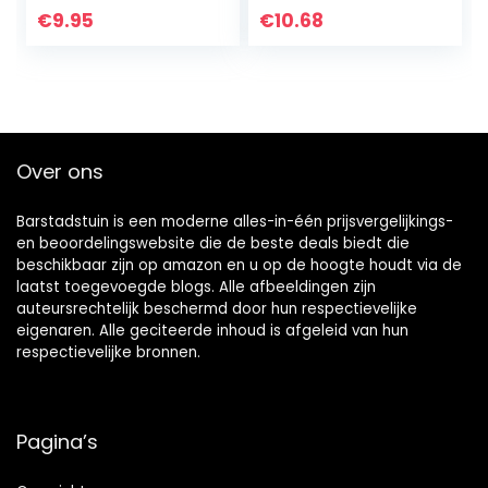
silhouet metalen
€
9.95
€
10.68
boom kunst
schuur zwaluw
(liefdesvogel…
Over ons
Barstadstuin is een moderne alles-in-één prijsvergelijkings-
en beoordelingswebsite die de beste deals biedt die
beschikbaar zijn op amazon en u op de hoogte houdt via de
laatst toegevoegde blogs. Alle afbeeldingen zijn
auteursrechtelijk beschermd door hun respectievelijke
eigenaren. Alle geciteerde inhoud is afgeleid van hun
respectievelijke bronnen.
Pagina’s