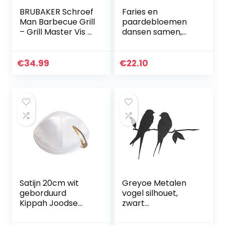
BRUBAKER Schroef
Faries en
Man Barbecue Grill
paardebloemen
– Grill Master Vis –
dansen samen,
Handgemaakte
Fairy Garden
IJzer Figuur Metal
Paardebloem
Man – Metal Figure
beeldhouwkunst,
€
34.99
€
22.10
Gift Idee…
Fairy Garden
Metal Yard Art
Standbeeld…
Satijn 20cm wit
Greyoe Metalen
geborduurd
vogel silhouet,
Kippah Joodse
zwart
tempel Yarmulke
smeedijzeren
synagoge
metalen vogel