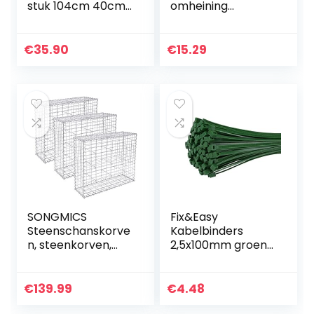
stuk 104cm 40cm
omheining
hoog Bruin
kunststof tuinhek
Geïmpregneerd
speelgoed feeën
grenen hekwerk
tuinhek panelen
€
35.90
€
15.29
voor
kunststof koraal
bloemperken…
hek…
SONGMICS
Fix&Easy
Steenschanskorve
Kabelbinders
n, steenkorven,
2,5x100mm groen
draadomheiningen
100 stuks set voor
, set van 3, met 5 x
kunstmatige
10 cm smalle
tuinhek
€
139.99
€
4.48
mazen, gemaakt
inkijkbescherming