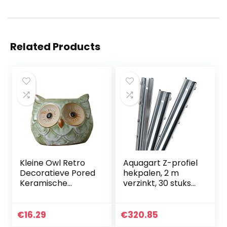
Related Products
Kleine Owl Retro
Aquagart Z-profiel
Decoratieve Pored
hekpalen, 2 m
Keramische
verzinkt, 30 stuks
Ambachten
metalen hekpalen
Creatieve
van bandstaal, 1,5
Succulenten
mm dik,
€
16.29
€
320.85
Potten Decoratie
hoogwaardige