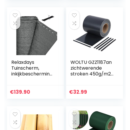
hekpalen…
Relaxdays
WOLTU GZZ1187an
Tuinscherm,
zichtwerende
inkijkbescherming
stroken 450g/m2
tuinhek, UV-
PVC
gestabiliseerd,
dubbelstaafmatte
weerbestendig,
nhek zichtwering
€
139.90
€
32.99
tennisscherm,
tuin balkon incl. 25
HDPE-weefsel, 1,8 x
stuks…
50…