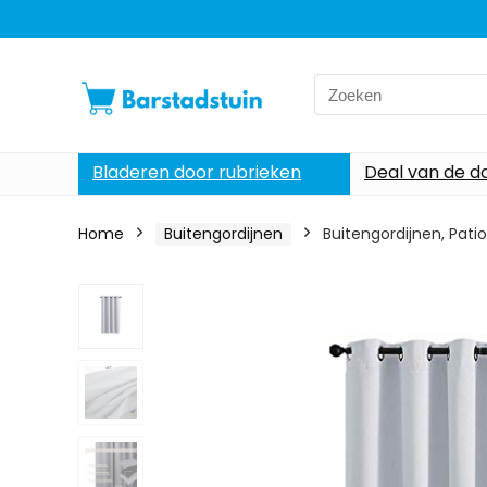
Search
for:
Bladeren door rubrieken
Deal van de d
Home
Buitengordijnen
Buitengordijnen, Pat