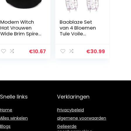
Modern Witch
Baoblaze Set
Hat Vrouwen
van 4 Bloemen
Wide Brim Spire
Tule Voile
muts Halloween
Gordijn
Cosplay
Paneelgordijnen
vilthoed Flat Wol
Vitrages –
€
10.67
€
30.99
Kostuum,
Purper
Halloween
tuindecoratie
Snelle links
Verklaringen
Home
Privacybeleid
Alles winkelen
algemene voorwaarden
Blogs
Gelieerde