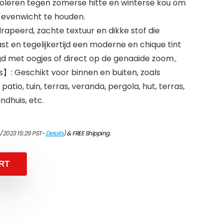
isoleren tegen zomerse hitte en winterse kou om
evenwicht te houden.
rapeerd, zachte textuur en dikke stof die
ast en tegelijkertijd een moderne en chique tint
gd met oogjes of direct op de genaaide zoom。
s】: Geschikt voor binnen en buiten, zoals
tio, tuin, terras, veranda, pergola, hut, terras,
ndhuis, etc.
4/2023 15:29 PST-
Details
)
&
FREE Shipping
.
RT