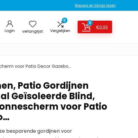
Nieuws en blogs lezen
0
0
€
0.00
Login
Vergelijken
verlanglijst
escherm voor Patio Decor Gazebo…
en, Patio Gordijnen
l Geïsoleerde Blind,
onnescherm voor Patio
o…
e besparende gordijnen voor