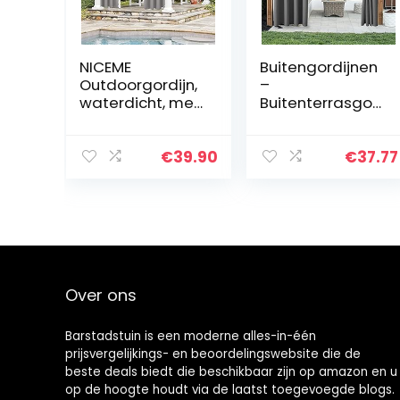
NICEME
Buitengordijnen
Outdoorgordijn,
–
waterdicht, met
Buitenterrasgor
ringen,
dijnen
zonwering,
Waterdicht
buitengordijnen,
Binnen Buiten
€
39.90
€
37.77
B213 x H213 cm, 1
Verduistering
stuk, voor
Thermische
veranda,
Doorvoertule
pergola…
Gordijnpanelen…
Over ons
Barstadstuin is een moderne alles-in-één
prijsvergelijkings- en beoordelingswebsite die de
beste deals biedt die beschikbaar zijn op amazon en u
op de hoogte houdt via de laatst toegevoegde blogs.