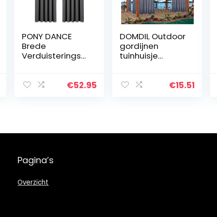
PONY DANCE
DOMDIL Outdoor
Brede
gordijnen
Verduisteringsg
tuinhuisje
ordijnen – Top
balkongordijnen
Geplooide
gordijnen
Verduisteringsg
verduisteringsg
€
52.95
€
15.51
ordijnen voor
ordijnen met
Grote Ramen in
oogjes, gordijn
de Woonkamer…
waterdicht…
Pagina’s
Overzicht