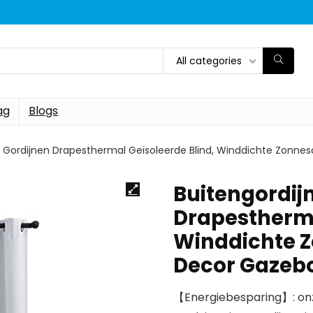
All categories
ag
Blogs
io Gordijnen Drapesthermal Geïsoleerde Blind, Winddichte Zonn
Buitengordijn
Drapestherma
Winddichte Z
Decor Gazeb
【Energiebesparing】: onz