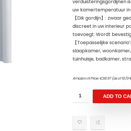
verduisteringsgordijnen 
uw kamertemperatuur in 
【Dik gordijn】: zwaar ged
discreet in uw interieur p
toevoegt. Wordt bevesti
【Toepasselijke scenario’
slaapkamer, woonkamer, pa
tuinhuisje, badkamer, stra
Amazon.nl Price:
€
38.97
(as of 10/0
ADD TO CA