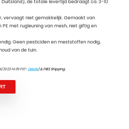
Duitsland), de totale levertijd bedraagt ca. 3-10
, vervaagt niet gemakkelijk. Gemaakt van
PE met rugleuning van mesh, niet giftig en
dig. Geen pesticiden en meststoffen nodig,
houd van de tuin.
4/2023 14:39 PST-
Details
)
&
FREE Shipping
.
RT