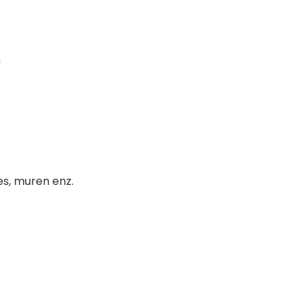
n
es, muren enz.