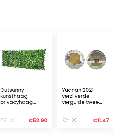
Outsunny
Yuanan 2021
kunsthaag
verzilverde
privacyhaag
vergulde twee
terras
kleuren Trump
wanddecoratie
herdenkingsmun
wanddecoratie
t goud en zilver
€
52.90
€
11.47
lichtgroen 300 x
US president
100 cm
munt Trump