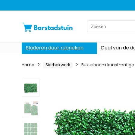
Search
for:
Bladeren door rubrieken
Deal van de d
Home
Sierhekwerk
Buxusboom kunstmatige heg