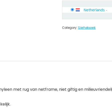
Netherlands
-
Category:
Sierhekwerk
en met rug van netframe, niet giftig en milieuvriendelij
elijk.