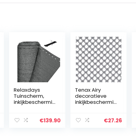
Relaxdays
Tenax Airy
Tuinscherm,
decoratieve
inkijkbeschermin
inkijkbeschermin
g tuinhek, UV-
g voor balkon en
gestabiliseerd,
hek, 1,00 x 5 m,
weerbestendig,
zilver
€
139.90
€
27.26
tennisscherm,
HDPE-weefsel,