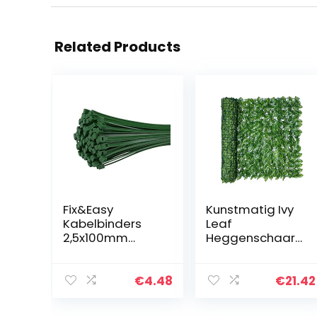
Related Products
Fix&Easy
Kunstmatig Ivy
Kabelbinders
Leaf
2,5x100mm
Heggenschaar
groen 100 stuks
Platen Op Rol,
set voor
Kunsthaag Voor
kunstmatige
Balkons Op Rol
€
4.48
€
21.42
tuinhek
Tuin Hek,
inkijkbeschermin
Windbeschermi