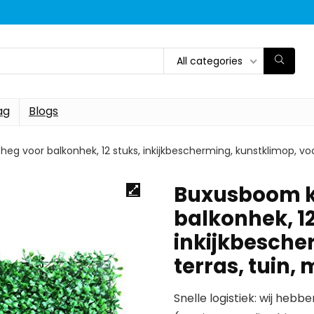
All categories
ag
Blogs
 voor balkonhek, 12 stuks, inkijkbescherming, kunstklimop, voor 
Buxusboom k
balkonhek, 12
inkijkbesche
terras, tuin, 
Snelle logistiek: wij hebb