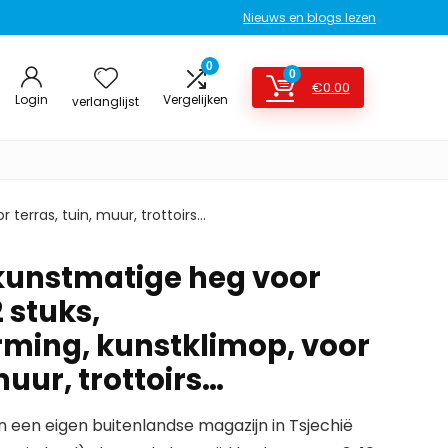
Nieuws en blogs lezen
0
0
€
0.00
Login
Vergelijken
verlanglijst
terras, tuin, muur, trottoirs…
unstmatige heg voor
 stuks,
rming, kunstklimop, voor
muur, trottoirs…
en een eigen buitenlandse magazijn in Tsjechië