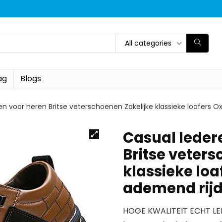
All categories
ag
Blogs
n voor heren Britse veterschoenen Zakelijke klassieke loafers
Casual leder
Britse veters
klassieke lo
ademend rij
HOGE KWALITEIT ECHT LE