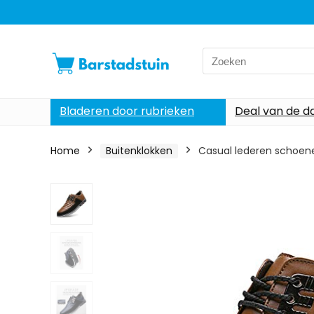
Search
for:
Bladeren door rubrieken
Deal van de d
Home
Buitenklokken
Casual lederen schoene