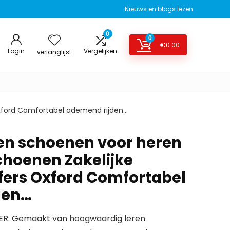
Nieuws en blogs lezen
0
0
€
0.00
Login
Vergelijken
verlanglijst
 Oxford Comfortabel ademend rijden…
en schoenen voor heren
choenen Zakelijke
afers Oxford Comfortabel
den…
ER: Gemaakt van hoogwaardig leren