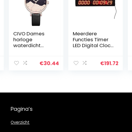
CIVO Dames
Meerdere
horloge
Functies Timer
waterdicht
LED Digital Clock
roestvrij staal
Days
dameshorloge
Countdown
sterrenhemel
Clock 1.8″ 10
€
30.44
€
191.72
designer
cijfers tellen tot
analoog kwarts
10.000 Dagen
horloges dames
met Uren
slank…
Minuten
Seconden
(Color : Red, Size
: Digital height
Pagina’s
1.8inch)
Overzicht