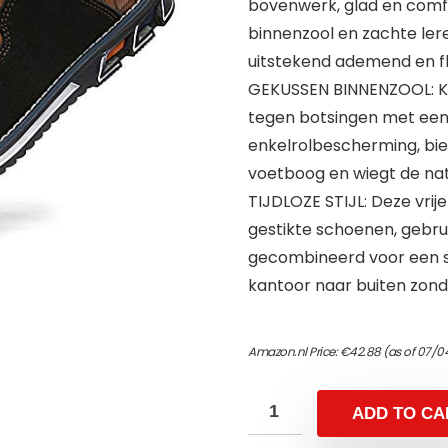
bovenwerk, glad en com
binnenzool en zachte ler
uitstekend ademend en fle
GEKUSSEN BINNENZOOL: K
tegen botsingen met een
enkelrolbescherming, bie
voetboog en wiegt de nat
TIJDLOZE STIJL: Deze vrij
gestikte schoenen, gebr
gecombineerd voor een sti
kantoor naar buiten zond
Amazon.nl Price:
€
42.88
(as of 07/0
ADD TO CA