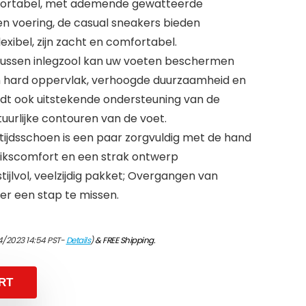
fortabel, met ademende gewatteerde
en voering, de casual sneakers bieden
xibel, zijn zacht en comfortabel.
ussen inlegzool kan uw voeten beschermen
 hard oppervlak, verhoogde duurzaamheid en
dt ook uitstekende ondersteuning van de
uurlijke contouren van de voet.
etijdsschoen is een paar zorgvuldig met de hand
uikscomfort en een strak ontwerp
jlvol, veelzijdig pakket; Overgangen van
er een stap te missen.
4/2023 14:54 PST-
Details
)
&
FREE Shipping
.
RT