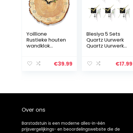
Yoillione
Blesiya 5 Sets
Rustieke houten
Quartz Uurwerk
wandklok
Quartz Uurwerk
vintage klok
Met Sets
voor
Handen
woonkamer,Fran
Radiogestuurde
€
39.99
€
17.99
se unieke
Klok
keukenklokken
Shabby Chic klok
Romeinse…
Over ons
Barstadstuin is een moderne alles-in-één
prijsvergelijkings- en beoordelingswebsite die de