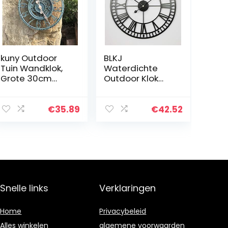
kuny Outdoor
BLKJ
Tuin Wandklok,
Waterdichte
Grote 30cm
Outdoor Klok
Waterdichte
Tuin Klokken,
Tuin Ornament
Retro Romeinse
Open Gezicht
Cijfer Outdoor
€
35.89
€
42.52
Holle Gear
Wandklok
Vintage
Eenvoud Iron Art
Weerbestendig
Outdoor
e Klok.
Klokken…
Snelle links
Verklaringen
Home
Privacybeleid
Alles winkelen
algemene voorwaarden