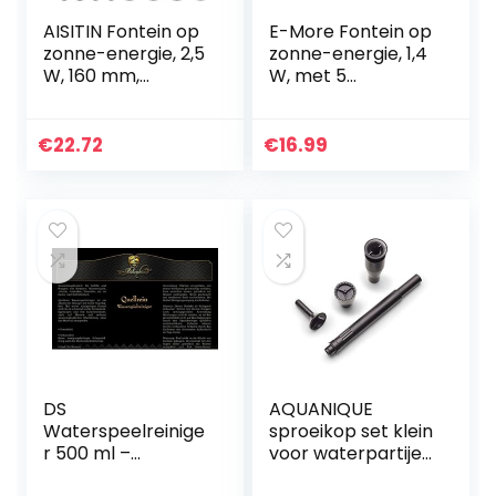
AISITIN Fontein op
E-More Fontein op
zonne-energie, 2,5
zonne-energie, 1,4
W, 160 mm,
W, met 5
vijverpomp,
sproeiers,
outdoor,
monokristallijn
waterpomp,
zonne-
€
22.72
€
16.99
drijvende
waterpomp,
fonteinpomp met
eenvoudige
6…
installatie, zonne…
DS
AQUANIQUE
Waterspeelreinige
sproeikop set klein
r 500 ml –
voor waterpartijen
fonteinreiniger
| 18,7mm