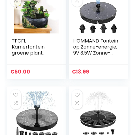
TFCFL
HOMMAND Fontein
Kamerfontein
op Zonne-energie,
groene plant
9V 3.5W Zonne-
fontein tuinfontein
fontein Pomp met
fontein LED
900mAh Batterij
verlichting outdoor
en 4 Sproeiers,
€
50.00
€
13.99
fontein waterval
Solar Fontein op…
decoratie (geen…