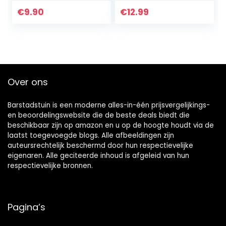
voor tuin- en
binnendraad | 3
kamerfontein
sproeiers voor
€
9.90
€
12.99
prachtige
waterbeelden
Over ons
Barstadstuin is een moderne alles-in-één prijsvergelijkings-
en beoordelingswebsite die de beste deals biedt die
beschikbaar zijn op amazon en u op de hoogte houdt via de
laatst toegevoegde blogs. Alle afbeeldingen zijn
auteursrechtelijk beschermd door hun respectievelijke
eigenaren. Alle geciteerde inhoud is afgeleid van hun
respectievelijke bronnen.
Pagina’s