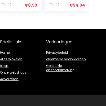
zonne-energie
vogelbad,
voor de tuin,
tuindecoratie,
€
8.99
€
54.94
fontein op
groot voor
zonne-energie
buiten,
voor buiten,
waterspel voor
met…
mini-vijver…
Snelle links
Verklaringen
Home
Privacybeleid
Alles winkelen
algemene voorwaarden
Blogs
Gelieerde
openbaarmaking
Onze webshops
Adverteren