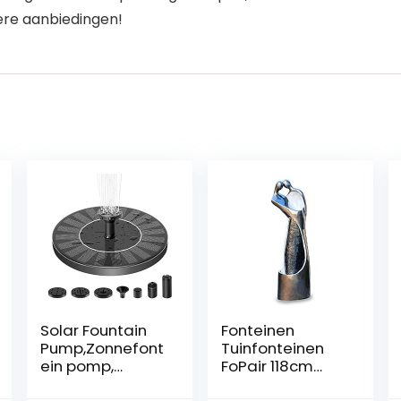
ere aanbiedingen!
Solar Fountain
Fonteinen
Pump,Zonnefont
Tuinfonteinen
ein pomp,
FoPair 118cm
1.4W,zonne-
10778