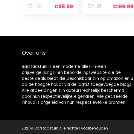
vat water
decoratieve
fontein met
fontein,
€
98.99
€
199.99
handpomp,
vogelbad,
rustieke massief
betonlook, 3
houten
watt
constructie,
zonnepaneel,
buiten…
pomp, 250…
Over ons
Barstadstuin is een moderne alles-in-één
prijsvergelijkings- en beoordelingswebsite die de
beste deals biedt die beschikbaar zijn op amazon en u
op de hoogte houdt via de laatst toegevoegde blogs.
Alle afbeeldingen zijn auteursrechtelijk beschermd
door hun respectievelijke eigenaren. Alle geciteerde
inhoud is afgeleid van hun respectievelijke bronnen.
2021 © Barstadstuin Alle rechten voorbehouden