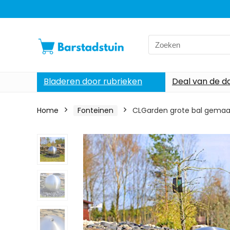
Search
for:
Bladeren door rubrieken
Deal van de d
Home
Fonteinen
CLGarden grote bal gemaak