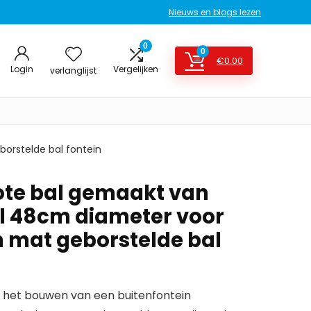
Nieuws en blogs lezen
0
0
€
0.00
Login
Vergelijken
verlanglijst
orstelde bal fontein
ote bal gemaakt van
al 48cm diameter voor
n mat geborstelde bal
 het bouwen van een buitenfontein