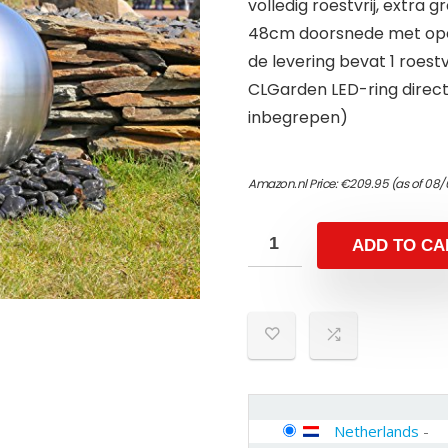
volledig roestvrij, extra 
48cm doorsnede met open
de levering bevat 1 roes
CLGarden LED-ring direct 
inbegrepen)
Amazon.nl Price:
€
209.95
(as of 08/
ADD TO CA
Netherlands
-