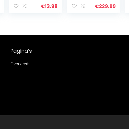
energie, voor
vogelbad,
€
13.98
€
229.99
aquarium, vijver
of tuindecoratie
Pagina’s
Overzicht