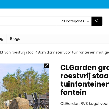
All categories
ag
Blogs
t van roestvrij staal 48cm diameter voor tuinfonteinen mat geb
CLGarden gr
roestvrij sta
tuinfonteine
fontein
CLGarden RVS kogel voor