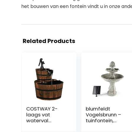
het bouwen van een fontein vindt u in onze and
Related Products
COSTWAY 2-
blumfeldt
laags vat
Vogelsbrunn –
waterval
tuinfontein,
fontein, buiten
fontein,