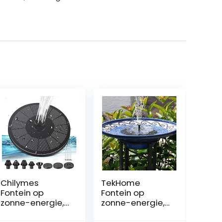
Chilymes
TekHome
Fontein op
Fontein op
zonne-energie,
zonne-energie,
3 W, fontein op
1,6 W, voor