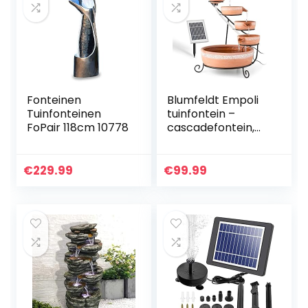
Fonteinen
Blumfeldt Empoli
Tuinfonteinen
tuinfontein –
FoPair 118cm 10778
cascadefontein,
zonnefontein, 5
niveaus,
terracotta vaten,
€
229.99
€
99.99
wijnbladerenpatro
on…