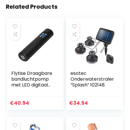
Related Products
Flytise Draagbare
esotec
bandluchtpomp
Onderwaterstraler
met LED digitaal
“Splash” 102148
scherm 150 PSI
draadloze
oplaadbare
€
40.94
€
34.94
luchtcompressor
12V bandenpomp
met…