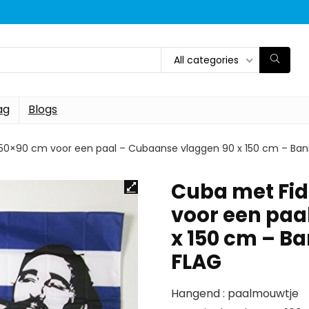
All categories
ag
Blogs
150×90 cm voor een paal – Cubaanse vlaggen 90 x 150 cm – Ban
Cuba met Fid
voor een paa
x 150 cm – Ba
FLAG
Hangend : paalmouwtje