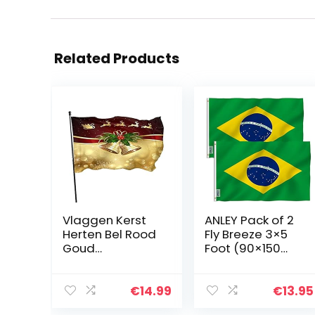
Related Products
Vlaggen Kerst
ANLEY Pack of 2
Herten Bel Rood
Fly Breeze 3×5
Goud
Foot (90×150
Decoraties
cm) Brazil Flag –
Party Vlag
Vivid Color and
Benodigdheden
UV Fade
€
14.99
€
13.95
Polyester Met
Resistant –