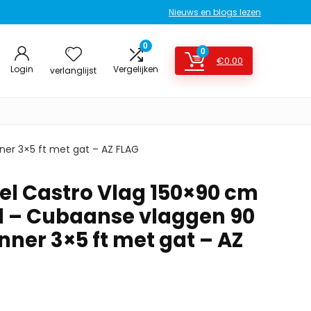
Nieuws en blogs lezen
0
0
€
0.00
Login
Vergelijken
verlanglijst
ner 3×5 ft met gat – AZ FLAG
el Castro Vlag 150×90 cm
l – Cubaanse vlaggen 90
nner 3×5 ft met gat – AZ