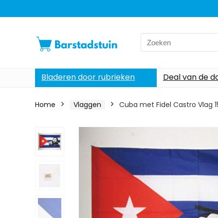
Search
for:
Bladeren door rubrieken
Deal van de d
Home
Vlaggen
Cuba met Fidel Castro Vlag 