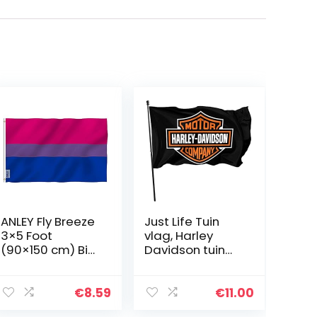
ANLEY Fly Breeze
Just Life Tuin
3×5 Foot
vlag, Harley
(90×150 cm) Bi
Davidson tuin
Pride Flag –
vlag 3x 5 Inch
Levendige
buiten werf
kleuren en UV-
Decor.
€
8.59
€
11.00
bestendigheid –