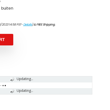
D
 buiten
4/2023 14:58 PST-
Details
)
&
FREE Shipping
.
RT
Updating...
Updating...