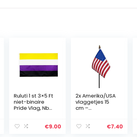
Ruluti 1 st 3×5 Ft
2x Amerika/USA
niet-binaire
vlaggetjes 15
Pride Vlag, Nb
cm –
Pride
Amerikaanse
Genderqueer
vlag –
Geslacht
Verenigde
€
9.00
€
7.40
Identiteit
Staten landen