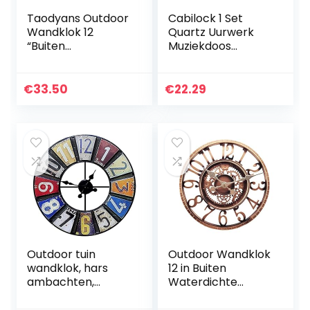
Taodyans Outdoor
Cabilock 1 Set
Wandklok 12
Quartz Uurwerk
“Buiten
Muziekdoos
Waterdichte Tuin
Mechanisme Per
Klok Quartz
Uur Geluid Klok
Batterij Operated
Slinger Trigger
€
33.50
€
22.29
Ronde Klokken
Klok Beweging
Retro Thuis Keuken
Vervangende…
Woonkamer
Decor Klokken -
Niet Stil (Turkoois)
Outdoor tuin
Outdoor Wandklok
wandklok, hars
12 in Buiten
ambachten,
Waterdichte
indoor en outdoor
Tuinklok Quartz
decoratie mute
Batterij