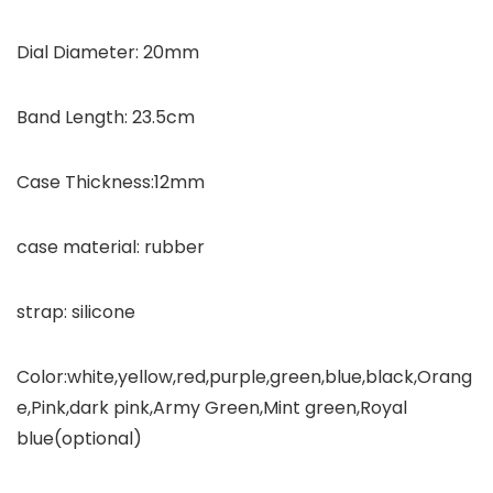
Dial Diameter: 20mm
Band Length: 23.5cm
Case Thickness:12mm
case material: rubber
strap: silicone
Color:white,yellow,red,purple,green,blue,black,Orang
e,Pink,dark pink,Army Green,Mint green,Royal
blue(optional)