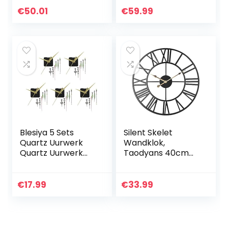
quartz wandklok,
Aangedreven
€
50.01
€
59.99
23 inch grote
Ronde Klokken
ronde antieke…
Retro Huis Keuken
Woonkamer…
Blesiya 5 Sets
Silent Skelet
Quartz Uurwerk
Wandklok,
Quartz Uurwerk
Taodyans 40cm
Met Sets Handen
Romeinse Cijfers
Radiogestuurde
Keukenklok, Niet-
Klok
tikkende Batterij
€
17.99
€
33.99
Operated Metalen
Vintage Klok…