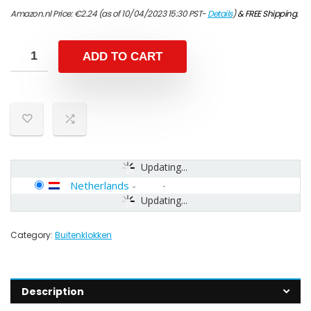
Amazon.nl Price:
€
2.24
(as of 10/04/2023 15:30 PST-
Details
)
&
FREE Shipping
.
ADD TO CART
Updating...
Netherlands
-
Updating...
Category:
Buitenklokken
Description