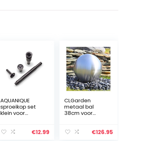
AQUANIQUE
CLGarden
sproeikop set
metaal bal
klein voor
38cm voor
waterpartijen |
fonteinen
18,7mm
gemaakt van
binnendraad | 3
mat geborsteld
€
12.99
€
126.95
sproeiers voor
RVS DIY