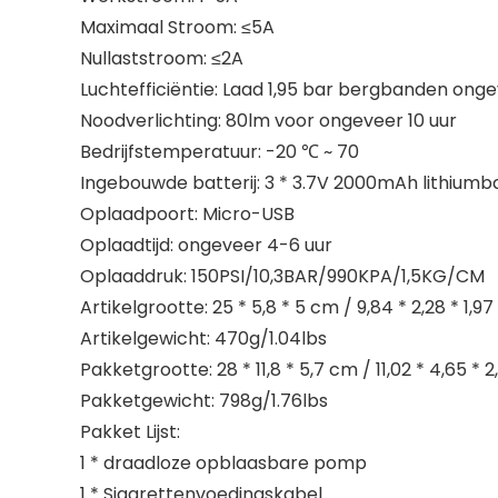
Maximaal Stroom: ≤5A
Nullaststroom: ≤2A
Luchtefficiëntie: Laad 1,95 bar bergbanden ong
Noodverlichting: 80lm voor ongeveer 10 uur
Bedrijfstemperatuur: -20 ℃ ~ 70
Ingebouwde batterij: 3 * 3.7V 2000mAh lithiumba
Oplaadpoort: Micro-USB
Oplaadtijd: ongeveer 4-6 uur
Oplaaddruk: 150PSI/10,3BAR/990KPA/1,5KG/CM
Artikelgrootte: 25 * 5,8 * 5 cm / 9,84 * 2,28 * 1,97
Artikelgewicht: 470g/1.04lbs
Pakketgrootte: 28 * 11,8 * 5,7 cm / 11,02 * 4,65 * 2
Pakketgewicht: 798g/1.76lbs
Pakket Lijst:
1 * draadloze opblaasbare pomp
1 * Sigarettenvoedingskabel