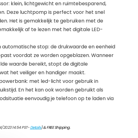
r: klein, lichtgewicht en ruimtebesparend,
. Deze luchtpomp is perfect voor het snel
. Het is gemakkelijk te gebruiken met de
akkelijk af te lezen met het digitale LED-
n automatische stop: de drukwaarde en eenheid
epast voordat ze worden opgeblazen. Wanneer
lde waarde bereikt, stopt de digitale
at het veiliger en handiger maakt.
e powerbank: met led-licht voor gebruik in
ikstijd. En het kan ook worden gebruikt als
dsituatie eenvoudig je telefoon op te laden via
4/2023 14:54 PST-
Details
)
&
FREE Shipping
.