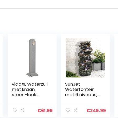
vidaXL Waterzuil
SunJet
met kraan
Waterfontein
steen-look
met 6 niveaus,
lichtgrijs
101 cm hoge
cascadeerende
waterval met
€
61.99
€
249.99
ledlampen,