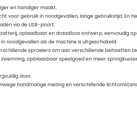
liger en handiger maakt.
licht voor gebruik in noodgevallen, lange gebruikstijd. E
laden via de USB-poort.
tterij, oplaadbaar en draadloos ontwerp, eenvoudig op 
in noodgevallen als de machine is uitgeschakeld.
verschillende sproeiers om aan verschillende behoeften 
al, zwemring, opblaasbaar speelgoed en meer springkusse
rgvuldig door.
vanwege handmatige meting en verschillende lichtomstan