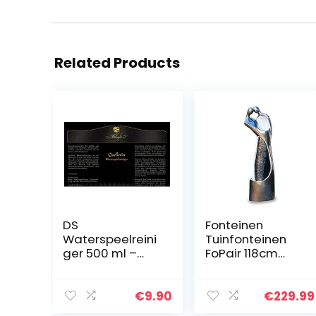
Related Products
DS
Fonteinen
Waterspeelreini
Tuinfonteinen
ger 500 ml –
FoPair 118cm
fonteinreiniger
10778
voor tuin- en
kamerfontein
€
9.90
€
229.99