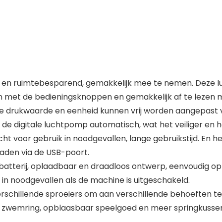
ht en ruimtebesparend, gemakkelijk mee te nemen. Deze 
n met de bedieningsknoppen en gemakkelijk af te lezen m
 de drukwaarde en eenheid kunnen vrij worden aangepas
 de digitale luchtpomp automatisch, wat het veiliger en 
licht voor gebruik in noodgevallen, lange gebruikstijd. E
laden via de USB-poort.
tterij, oplaadbaar en draadloos ontwerp, eenvoudig op 
in noodgevallen als de machine is uitgeschakeld.
verschillende sproeiers om aan verschillende behoeften 
al, zwemring, opblaasbaar speelgoed en meer springkusse