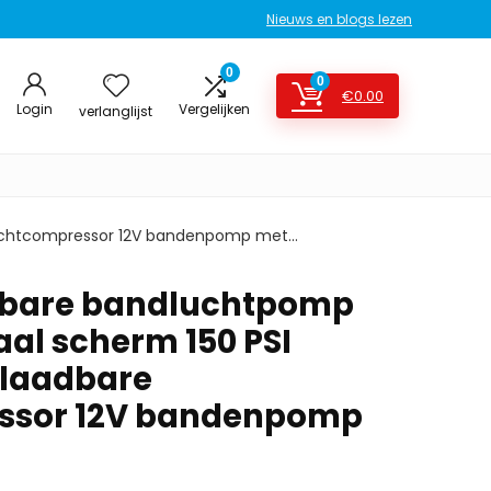
Nieuws en blogs lezen
0
0
€
0.00
Login
Vergelijken
verlanglijst
 luchtcompressor 12V bandenpomp met…
agbare bandluchtpomp
aal scherm 150 PSI
plaadbare
ssor 12V bandenpomp