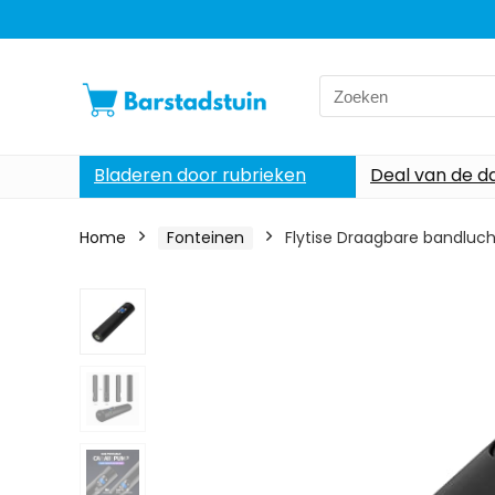
Search
for:
Bladeren door rubrieken
Deal van de d
Home
Fonteinen
Flytise Draagbare bandluc