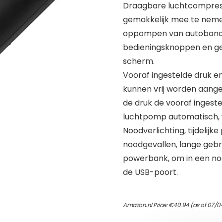
Draagbare luchtcompresso
gemakkelijk mee te nemen
oppompen van autobanden
bedieningsknoppen en gem
scherm.
Vooraf ingestelde druk e
kunnen vrij worden aang
de druk de vooraf ingeste
luchtpomp automatisch, w
Noodverlichting, tijdelijk
noodgevallen, lange gebru
powerbank, om in een noo
de USB-poort.
Amazon.nl Price:
€
40.94
(as of 07/0