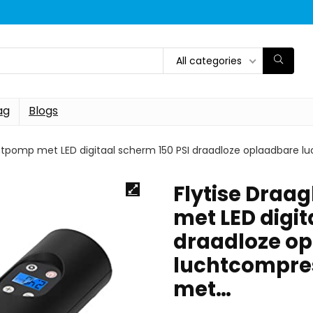
All categories
ag
Blogs
htpomp met LED digitaal scherm 150 PSI draadloze oplaadbare
Flytise Dra
met LED digit
draadloze o
luchtcompre
met…