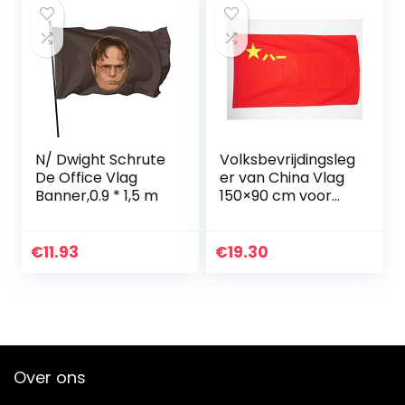
N/ Dwight Schrute
Volksbevrijdingsleg
De Office Vlag
er van China Vlag
Banner,0.9 * 1,5 m
150×90 cm voor
een paal – PLA
Chinese vlaggen
90 x 150 cm –
€
11.93
€
19.30
Banier 3×5 ft met
gat…
Over ons