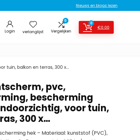
Nieuws en blogs lezen
0
0
€
0.00
Login
Vergelijken
verlanglijst
r tuin, balkon en terras, 300 x…
tscherm, pvc,
rming, bescherming
ndoorzichtig, voor tuin,
ras, 300 x…
scherming hek – Materiaal: kunststof (PVC),