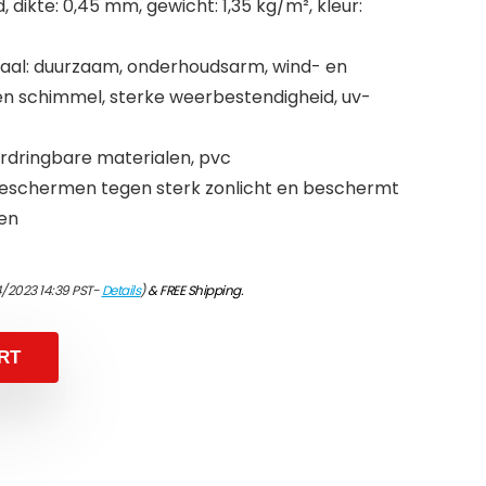
 dikte: 0,45 mm, gewicht: 1,35 kg/m², kleur:
al: duurzaam, onderhoudsarm, wind- en
gen schimmel, sterke weerbestendigheid, uv-
ordringbare materialen, pvc
eschermen tegen sterk zonlicht en beschermt
ken
/2023 14:39 PST-
Details
)
&
FREE Shipping
.
RT