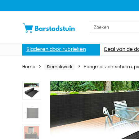
Search
for:
Bladeren door rubrieken
Deal van de d
Home
Sierhekwerk
Hengmei zichtscherm, pvc,