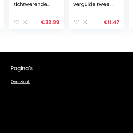
zichtwerende
vergulde twee
stroken
kleuren Trump
450g/m2 PVC
herdenkingsmun
dubbelstaafma
t goud en zilver
€
32.99
€
11.47
ttenhek
US president
zichtwering tuin
munt Trump
balkon incl. 25
ambachten…
stuks…
Pagina’s
Overzicht