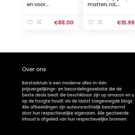
en voor
matten, rol,
zwembadhoes
tegen wind,
10 st
geluid,
opblaasbaar
beschermend,
€
88.00
€
15.99
PVC
privacyscherm,
eenvoudig te
plaatsen…
Over ons
Barstadstuin is een moderne alles-in-één
prijsvergelijkings- en beoordelingswebsite die de
beste deals biedt die beschikbaar zijn op amazon en u
op de hoogte houdt via de laatst toegevoegde blogs.
Alle afbeeldingen zijn auteursrechtelijk beschermd
door hun respectievelijke eigenaren. Alle geciteerde
inhoud is afgeleid van hun respectievelijke bronnen.