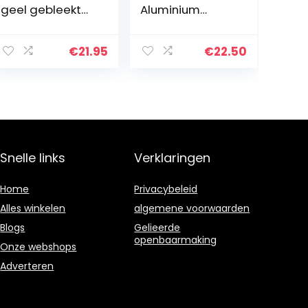
geel gebleekt
Aluminium
200 cm met 10
hoekprofiel,
tot 12 cm
antraciet
diameter –
hoekplaat,
€
21.95
€
22.50
bamboebuis,
randbeschermin
bamboebuizen,
g, 2000 mm
buizen van
lang
bamboe…
Snelle links
Verklaringen
Home
Privacybeleid
Alles winkelen
algemene voorwaarden
Blogs
Gelieerde
openbaarmaking
Onze webshops
Adverteren