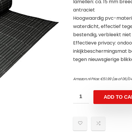
lamellen: ca. 15 mm breed,
antraciet
Hoogwaardig pvc-materia
waterdicht, effectief te
bestendig, verbleekt niet
Effectieve privacy: ondo
inkijkbeschermingsmat b
tegen nieuwsgierige blik
Amazon.nl Price:
€
51.99
(as of 06/04
ADD TO CA