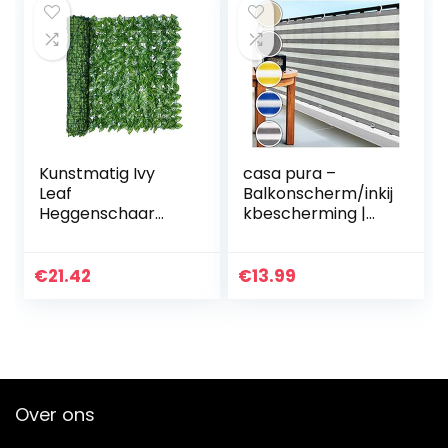
Kunstmatig Ivy
casa pura –
Leaf
Balkonscherm/inkij
Heggenschaar
kbescherming |
Platen Op Rol,
90% uv-
Kunsthaag Voor
bescherming |
Balkons Op Rol
weerbestendig en
€
21.42
€
13.99
Tuin Hek,
onderhoudsvriend
Windbescherming
elijk | HDPE-
…
speciaal…
Over ons