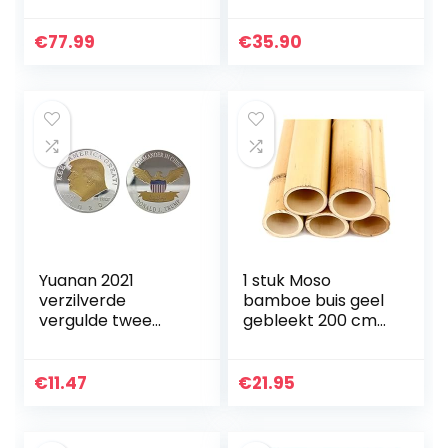
PVC Zonnescherm
Geïmpregneerd
Bamboe-look
grenen hekwerk
€
77.99
€
35.90
Windscherm
voor
Omheining Privacy
bloemperken…
Scherm…
Yuanan 2021
1 stuk Moso
verzilverde
bamboe buis geel
vergulde twee
gebleekt 200 cm
kleuren Trump
met 10 tot 12 cm
herdenkingsmunt
diameter –
goud en zilver US
bamboebuis,
€
11.47
€
21.95
president munt
bamboebuizen,
Trump
buizen van
ambachten…
bamboe…