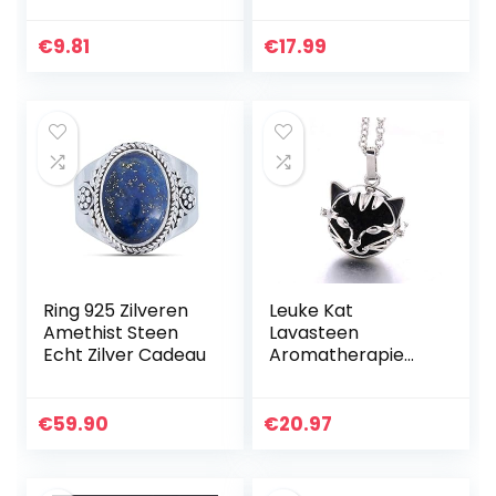
5-10 mm diameter
met hanger
| heldere premium
maansteen
€
9.81
€
17.99
kwaliteit
hanger halsketting
kettinglengte 39,5
cm…
Ring 925 Zilveren
Leuke Kat
Amethist Steen
Lavasteen
Echt Zilver Cadeau
Aromatherapie
Kooi Hanger
Etherische Olie
Aroma
€
59.90
€
20.97
Vulkanische Steen
Diffuser
Aromatherapie