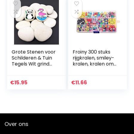
Kooi…
Grote Stenen voor
Froiny 300 stuks
Schilderen & Tuin
rijgkralen, smiley-
Tegels Wit grind
kralen, kralen om
Decoratieve
te rijgen,
Stenen
knutselparels,
Natuursteen
kleurrijke 3D-
€
15.95
€
11.66
Marmeren grind
glimlachparels
decoratieve grind…
voor…
Over ons