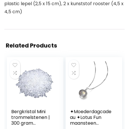
plastic lepel (2,5 x 15 cm), 2 x kunststof rooster (4,5 x
4,5 cm)
Related Products
Bergkristal Mini
✦Moederdagcade
trommelstenen |
au ✦Lotus Fun
300 gram
maansteen
edelstenen | chips
ketting zilver 925