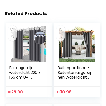
Related Products
Buitengordijn
Buitengordijnen –
waterdicht 220 x
Buitenterrasgordij
155 cm UV-
nen Waterdicht
stralingswerend
Binnen Buiten
gordijn waterdicht
Verduistering
en winddicht
Thermische
€
29.90
€
30.96
gordijn voor terras,
Doorvoertule
veranda…
Gordijnpanelen…