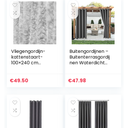
Vliegengordijn-
Buitengordijnen –
kattenstaart-
Buitenterrasgordij
100×240 cm
nen Waterdicht
grijs/wit mix in
Binnen Buiten
doos
Verduistering
Thermische
€
49.50
€
47.98
Doorvoertule
Gordijnpanelen…