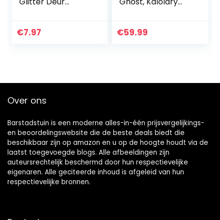
Glitter Deur
Ghost, Kalolary
Wandraam
Gigantische Enge
Deuren Paneel
Opblaasbare Heks
Vliegen Scherm
met LED-licht voor
€
7.97
€
59.99
Fringe Kamer
Halloween Indoor
Divider Blinds,
Veranda…
Decoratieve…
Over ons
Barstadstuin is een moderne alles-in-één prijsvergelijkings-
en beoordelingswebsite die de beste deals biedt die
beschikbaar zijn op amazon en u op de hoogte houdt via de
laatst toegevoegde blogs. Alle afbeeldingen zijn
auteursrechtelijk beschermd door hun respectievelijke
eigenaren. Alle geciteerde inhoud is afgeleid van hun
respectievelijke bronnen.