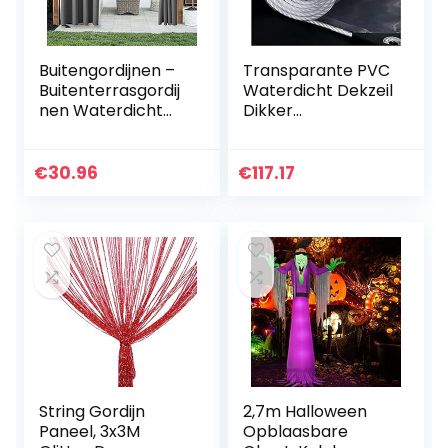
Buitengordijnen –
Transparante PVC
Buitenterrasgordij
Waterdicht Dekzeil
nen Waterdicht
Dikker
Binnen Buiten
Bescherming
Verduistering
Tegen Regen Tarp
Thermische
Zacht Plastic
€
30.96
€
117.17
Doorvoertule
Balkon Gordijn Van
Gordijnpanelen…
Regen…
String Gordijn
2,7m Halloween
Paneel, 3x3M
Opblaasbare