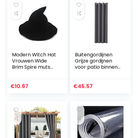
Modern Witch Hat
Buitengordijnen
Vrouwen Wide
Grijze gordijnen
Brim Spire muts
voor patio binnen
Halloween Cosplay
buiten Extra brede
vilthoed Flat Wol
verduisteringsgord
Kostuum,
ijnpanelen voor
€
10.67
€
45.57
Halloween
schuifdeur 132 x…
tuindecoratie