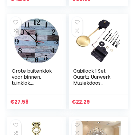
outdoor tuin
Shabby Chic klok
wandklok…
Romeinse…
Grote buitenklok
Cabilock 1 Set
voor binnen,
Quartz Uurwerk
tuinklok,
Muziekdoos
waterdichte
Mechanisme Per
wandklok,
Uur Geluid Klok
wandklok voor
Slinger Trigger
€
27.58
€
22.29
buiten Retro
Klok Beweging
nostalgie Vintage
Vervangende…
tuinornament…