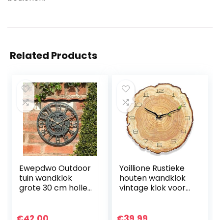
Related Products
Ewepdwo Outdoor
Yoillione Rustieke
tuin wandklok
houten wandklok
grote 30 cm holle
vintage klok voor
tandwiel vintage
woonkamer,Frans
leisteen effect
e unieke
weerbestendig
keukenklokken
€
42.00
€
39.99