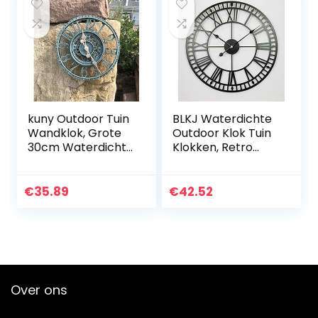
kuny Outdoor Tuin
BLKJ Waterdichte
Wandklok, Grote
Outdoor Klok Tuin
30cm Waterdichte
Klokken, Retro
Tuin Ornament
Romeinse Cijfer
Open Gezicht
Outdoor Wandklok
Holle Gear Vintage
Eenvoud Iron Art
€
35.89
€
42.52
Weerbestendige
Outdoor Klokken…
Klok.
Over ons