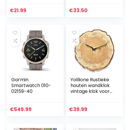
weergave van
Klok Quartz
kamertemperatuu
Batterij Operated
€
21.99
€
33.50
r, kalender en
Ronde Klokken
week met alarm
Retro Thuis Keuken
en sluimerfunctie…
Woonkamer
Decor Klokken -
Niet Stil (Turkoois)
Garmin
Yoillione Rustieke
Smartwatch 010-
houten wandklok
02159-40
vintage klok voor
woonkamer,Frans
e unieke
keukenklokken
€
549.99
€
39.99
Shabby Chic klok
Romeinse…