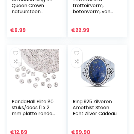
Queen Crown
trottoirvorm,
natuursteen
betonvorm, van
parels voor paren,
trottoirs, gietvorm,
elastische
plastic vormen
edelsteen
voor beton,
€
6.99
€
22.99
armbanden van
trottoirplaten voor
CZ Kroon Koning
tuin (42,5 x…
en…
PandaHall Elite 80
Ring 925 Zilveren
stuks/doos 11 x 2
Amethist Steen
mm platte ronde
Echt Zilver Cadeau
met voetvorm
Tibetaanse stijl
zinklegering
€
12.69
€
59.90