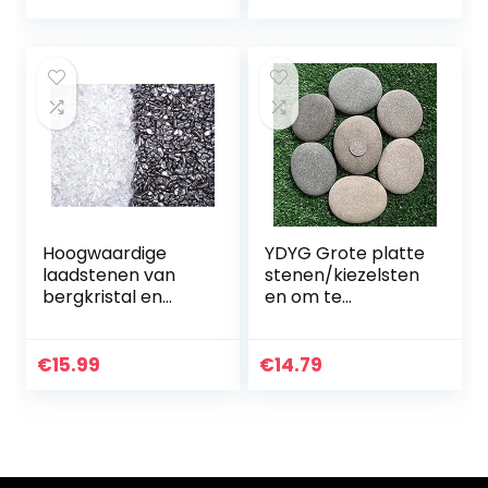
hanger met 2 mm
gat voor…
Hoogwaardige
YDYG Grote platte
laadstenen van
stenen/kiezelsten
bergkristal en
en om te
hematiet, 400g
beschilderen &
mini geslepen
tuin kiezelstenen
stenen (elk 200g)
wit grind,
€
15.99
€
14.79
6-9mm
decoratieve
stenen,
natuursteen…