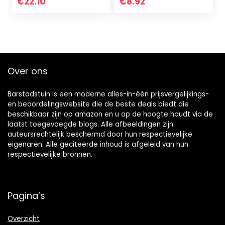
beeldhouwkunst,
Anime Zachte
€
22.10
€
8.92
Fairy Garden
Gevulde Pluche
Metal Yard Art
Speelgoed
Standbeeld…
Poppen…
Over ons
Barstadstuin is een moderne alles-in-één prijsvergelijkings-
en beoordelingswebsite die de beste deals biedt die
beschikbaar zijn op amazon en u op de hoogte houdt via de
laatst toegevoegde blogs. Alle afbeeldingen zijn
auteursrechtelijk beschermd door hun respectievelijke
eigenaren. Alle geciteerde inhoud is afgeleid van hun
respectievelijke bronnen.
Pagina’s
Overzicht