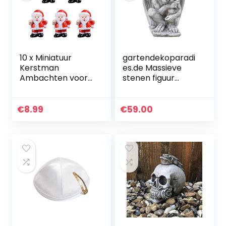
10 x Miniatuur
gartendekoparadi
Kerstman
es.de Massieve
Ambachten voor
stenen figuur
Fairy
Gargoyle
Garden/Micro
doelbewaker,
Landschap/Bonsai
hoogte 29 cm,
€
8.99
€
59.00
Pot Kerst Decor
oppervlak 16 x 16
cm, grijs, gewicht
8…