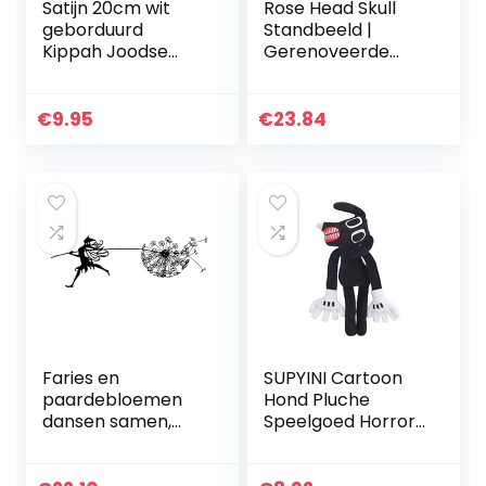
Satijn 20cm wit
Rose Head Skull
geborduurd
Standbeeld |
Kippah Joodse
Gerenoveerde
tempel Yarmulke
steen beton
synagoge
gotische tuin
ornament
€
9.95
€
23.84
Faries en
SUPYINI Cartoon
paardebloemen
Hond Pluche
dansen samen,
Speelgoed Horror
Fairy Garden
Cartoon Plushie
Paardebloem
Gevulde Pop