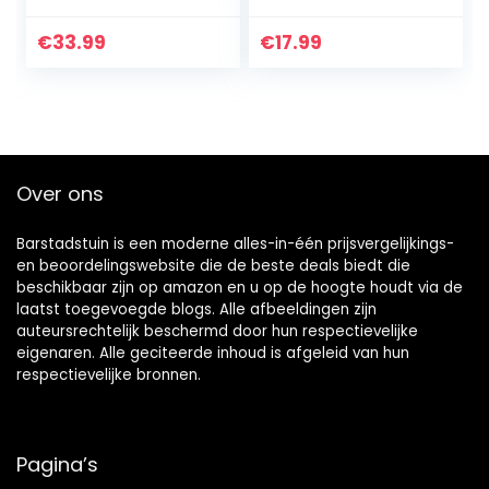
Keukenklok, Niet-
Radiogestuurde
tikkende Batterij
Klok
€
33.99
€
17.99
Operated Metalen
Vintage Klok…
Over ons
Barstadstuin is een moderne alles-in-één prijsvergelijkings-
en beoordelingswebsite die de beste deals biedt die
beschikbaar zijn op amazon en u op de hoogte houdt via de
laatst toegevoegde blogs. Alle afbeeldingen zijn
auteursrechtelijk beschermd door hun respectievelijke
eigenaren. Alle geciteerde inhoud is afgeleid van hun
respectievelijke bronnen.
Pagina’s