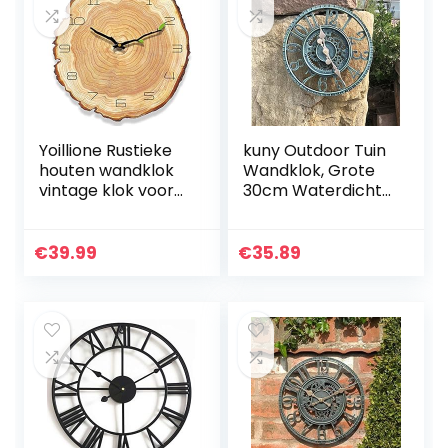
Yoillione Rustieke
kuny Outdoor Tuin
houten wandklok
Wandklok, Grote
vintage klok voor
30cm Waterdichte
woonkamer,Frans
Tuin Ornament
e unieke
Open Gezicht
keukenklokken
Holle Gear Vintage
€
39.99
€
35.89
Shabby Chic klok
Weerbestendige
Romeinse…
Klok.