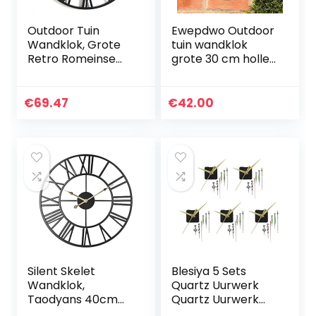
Outdoor Tuin
Ewepdwo Outdoor
Wandklok, Grote
tuin wandklok
Retro Romeinse
grote 30 cm holle
cijfers Tuin Klok
tandwiel vintage
Open Gezicht
leisteen effect
Smeedijzeren
weerbestendig
€
69.47
€
42.00
Outdoor Klok
outdoor tuin
Indoor Outdoor…
wandklok…
Silent Skelet
Blesiya 5 Sets
Wandklok,
Quartz Uurwerk
Taodyans 40cm
Quartz Uurwerk
Romeinse Cijfers
Met Sets Handen