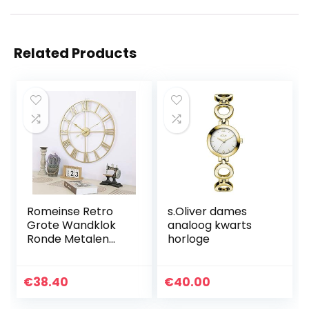
Related Products
Romeinse Retro
s.Oliver dames
Grote Wandklok
analoog kwarts
Ronde Metalen
horloge
Stille Niet-tikkende
Batterij Werkt 40
CM, 50 CM, 60 CM
€
38.40
€
40.00
Gouden
Romeinse…