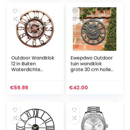
Outdoor Wandklok
Ewepdwo Outdoor
12 in Buiten
tuin wandklok
Waterdichte
grote 30 cm holle
Tuinklok Quartz
tandwiel vintage
Batterij
leisteen effect
Aangedreven
weerbestendig
€
59.99
€
42.00
Ronde Klokken
outdoor tuin
Retro Huis Keuken
wandklok…
Woonkamer…