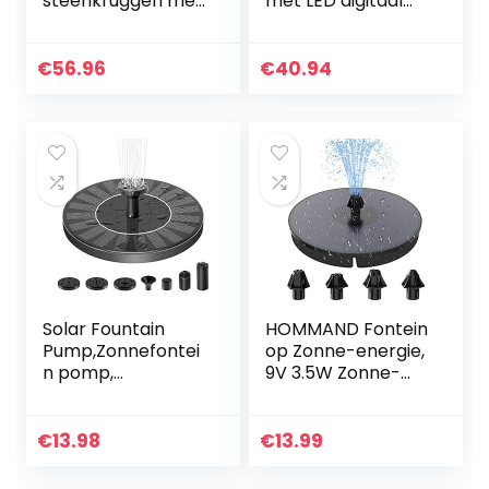
steenkruggen met
met LED digitaal
LED-verlichting, ca.
scherm 150 PSI
40 x 23 x 31 cm,
draadloze
polyhars,
oplaadbare
€
56.96
€
40.94
grijs/bruin
luchtcompressor
12V bandenpomp
met…
Solar Fountain
HOMMAND Fontein
Pump,Zonnefontei
op Zonne-energie,
n pomp,
9V 3.5W Zonne-
1.4W,zonne-
fontein Pomp met
energie, voor
900mAh Batterij
vogelbad,
en 4 Sproeiers,
€
13.98
€
13.99
aquarium, vijver of
Solar Fontein op…
tuindecoratie