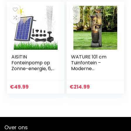
AISITIN
WATURE 101 cm
Fonteinpomp op
Tuinfontein –
Zonne-energie, 6,5
Moderne
W, Ingebouwde
buitenfontein met
1500 mAh Batterij,
rustgevende
Verbeterde
watergeluiden,
€
49.99
€
214.99
Vijverpomp op
elektrische LED-
Zonne-energie…
lichtwaterval,
mooie…
Over ons