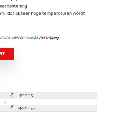
weerbestendig
erk, dat bij zeer hoge temperaturen wordt
4/2023 14:59 PST-
Details
)
&
FREE Shipping
.
RT
Updating...
Updating...