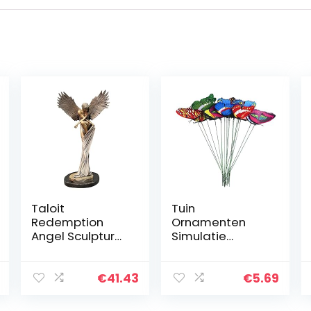
Taloit
Tuin
Redemption
Ornamenten
Angel Sculpture
Simulatie
Creatieve
Vlinder op Stok
Ornamenten
Kleurrijke Tuin
Tuindecoratie
Patio Vlinder
€
41.43
€
5.69
Outdoor Thuis
Decor voor
Engel Beeldjes
Bruiloft Party