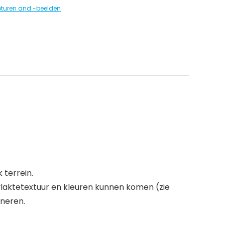
pturen and -beelden
 terrein.
rvlaktetextuur en kleuren kunnen komen (zie
ineren.