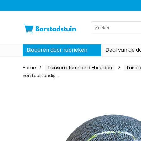
Search
for:
Bladeren door rubrieken
Deal van de d
Home
Tuinsculpturen and -beelden
Tuinbo
vorstbestendig…