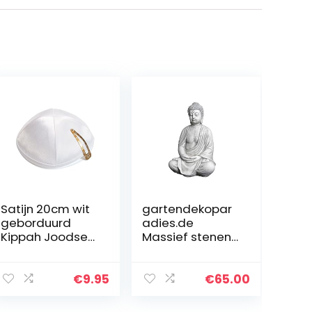
Satijn 20cm wit
gartendekopar
geborduurd
adies.de
Kippah Joodse
Massief stenen
tempel
figuur
Yarmulke
Boeddhabeeld
synagoge
van gegoten
€
9.95
€
65.00
steen,
vorstbestendig