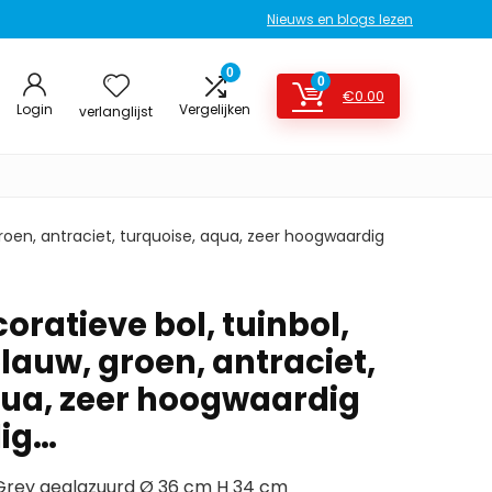
Nieuws en blogs lezen
0
0
€
0.00
Login
Vergelijken
verlanglijst
roen, antraciet, turquoise, aqua, zeer hoogwaardig
ratieve bol, tuinbol,
lauw, groen, antraciet,
qua, zeer hoogwaardig
dig…
ng Grey geglazuurd Ø 36 cm H 34 cm