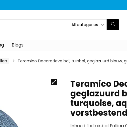
All categories
ag
Blogs
llen
Teramico Decoratieve bol, tuinbol, geglazuurd blauw, g
Teramico Deco
geglazuurd b
turquoise, a
vorstbesten
Inhoud: 1 x tuinbal Falli