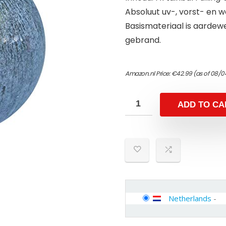
Absoluut uv-, vorst- en 
Basismateriaal is aardew
gebrand.
Amazon.nl Price:
€
42.99
(as of 08/0
ADD TO CA
Netherlands
-