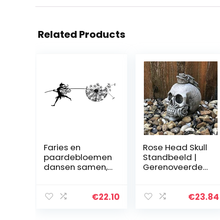
Related Products
Faries en
Rose Head Skull
paardebloemen
Standbeeld |
dansen samen,
Gerenoveerde
Fairy Garden
steen beton
Paardebloem
gotische tuin
beeldhouwkunst
ornament
€
22.10
€
23.84
, Fairy Garden
Metal Yard Art