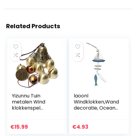
Related Products
Yizunnu Tuin
laoonl
metalen Wind
Windklokken,Wand
klokkenspel
decoratie, Ocean
Outdoor indoor bel
Series Hanger
Wind klokkenspel
Geschenken
Woondecoratie 40
Ocean Wind
€
15.99
€
4.93
cm
Ambachten Kleine