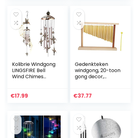
Vis Hangers
Woonaccessoires…
Kolibrie Windgong
Gedenkteken
LINGSFIRE Bell
windgong, 20-toon
Wind Chimes
gong decor,
Outdoor & Indoor
gedenkteken
Decoratie Grote
geschenken tafel
Metalen Windgong
voor kinderen
€
17.99
€
37.77
35 inch Retro
kinderen
Messing…