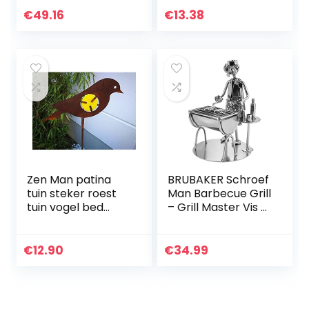
Ornament Decor
decoratie op
€
49.16
€
13.38
tak,Huis tuin
decoraties
Zen Man patina
BRUBAKER Schroef
tuin steker roest
Man Barbecue Grill
tuin vogel bed
– Grill Master Vis –
steker
Handgemaakte
glasdecoratie tuin
IJzer Figuur Metal
glazen vogel
Man – Metal Figure
€
12.90
€
34.99
handgemaakt geel
Gift Idee…
H115 * 20cm…