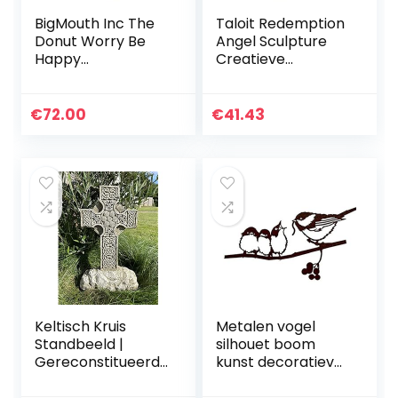
BigMouth Inc The
Taloit Redemption
Donut Worry Be
Angel Sculpture
Happy
Creatieve
Tuinkabouter
Ornamenten
Tuindecoratie
Outdoor Thuis
€
72.00
€
41.43
Engel Beeldjes
Keltisch Kruis
Metalen vogel
Standbeeld |
silhouet boom
Gereconstitueerd
kunst decoratieve
e stenen Britse
Spike Hickadee
Betonnen Tuin
Silhouet tuin