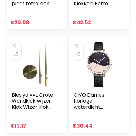
plaat retro klok
Klokken, Retro
handgemaakt
Romeinse Cijfer
vintage geschenk
Outdoor Wandklok
stijl kamer
Eenvoud Iron Art
€
29.99
€
42.52
decoratie
Outdoor Klokken…
geweldig cadeau…
Blesiya XXL Grote
CIVO Dames
Wandklok Wijzer
horloge
Klok Wijzer Klok
waterdicht
Woonkamer Klok –
roestvrij staal
gouden
dameshorloge
sterrenhemel
€
13.17
€
30.44
designer analoog