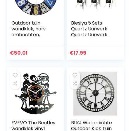
Outdoor tuin
Blesiya 5 Sets
wandklok, hars
Quartz Uurwerk
ambachten,
Quartz Uurwerk
indoor en outdoor
Met Sets Handen
decoratie mute
Radiogestuurde
quartz wandklok,
Klok
€
50.01
€
17.99
23 inch grote
ronde antieke…
EVEVO The Beatles
BLKJ Waterdichte
wandklok vinyl
Outdoor Klok Tuin