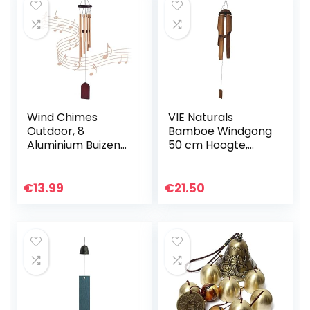
Wind Chimes
VIE Naturals
Outdoor, 8
Bamboe Windgong
Aluminium Buizen
50 cm Hoogte,
Wind Chimes voor
Bruin
Tuin Patio
Achtertuin Home
€
13.99
€
21.50
Decor (Golden)