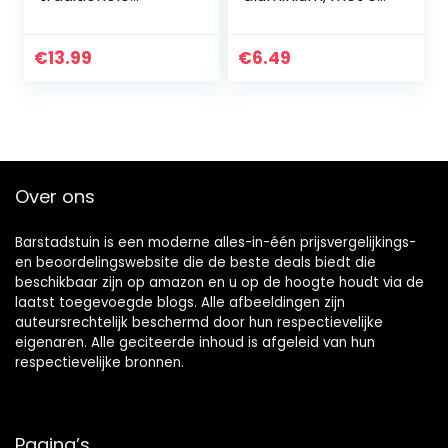
Chinese
windgellen,
verbazingwekkend
geluidsbuizen, voor
e 4 buizen 5 bellen
thuisdecoratie,
€
13.99
€
6.49
en houten voet
cadeau
Brons windgong
voor…
Over ons
Barstadstuin is een moderne alles-in-één prijsvergelijkings-
en beoordelingswebsite die de beste deals biedt die
beschikbaar zijn op amazon en u op de hoogte houdt via de
laatst toegevoegde blogs. Alle afbeeldingen zijn
auteursrechtelijk beschermd door hun respectievelijke
eigenaren. Alle geciteerde inhoud is afgeleid van hun
respectievelijke bronnen.
Pagina’s