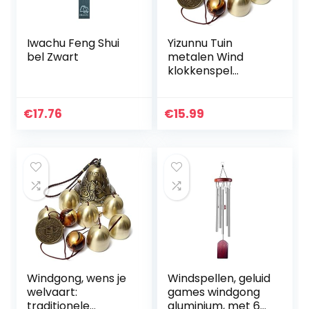
Iwachu Feng Shui
Yizunnu Tuin
bel Zwart
metalen Wind
klokkenspel
Outdoor indoor bel
Wind klokkenspel
Woondecoratie 40
€
17.76
€
15.99
cm
Windgong, wens je
Windspellen, geluid
welvaart:
games windgong
traditionele
aluminium, met 6