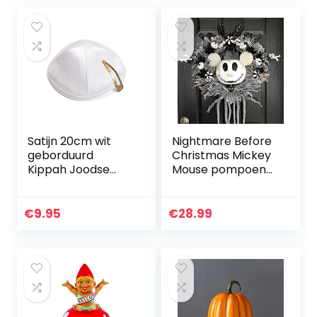
Satijn 20cm wit
Nightmare Before
geborduurd
Christmas Mickey
Kippah Joodse
Mouse pompoen
tempel Yarmulke
krans-Jack
synagoge
Skellington krans,
Disney Halloween
€
9.95
€
28.99
krans, Mi-ckey
muis krans…