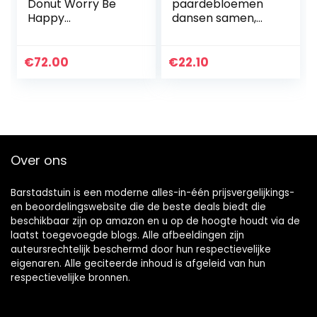
Donut Worry Be
paardebloemen
Happy
dansen samen,
Tuinkabouter
Fairy Garden
Paardebloem
beeldhouwkunst,
€
72.00
€
22.10
Fairy Garden
Metal Yard Art
Standbeeld…
Over ons
Barstadstuin is een moderne alles-in-één prijsvergelijkings-
en beoordelingswebsite die de beste deals biedt die
beschikbaar zijn op amazon en u op de hoogte houdt via de
laatst toegevoegde blogs. Alle afbeeldingen zijn
auteursrechtelijk beschermd door hun respectievelijke
eigenaren. Alle geciteerde inhoud is afgeleid van hun
respectievelijke bronnen.