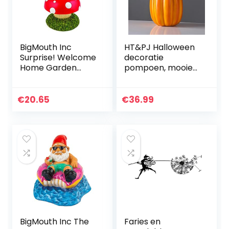
BigMouth Inc
HT&PJ Halloween
Surprise! Welcome
decoratie
Home Garden
pompoen, mooie
Gnome
pompoen
decoratie
ornamenten,
€
20.65
€
36.99
herfstdecoratie
pompoen,
woondecoratie (A)
BigMouth Inc The
Faries en