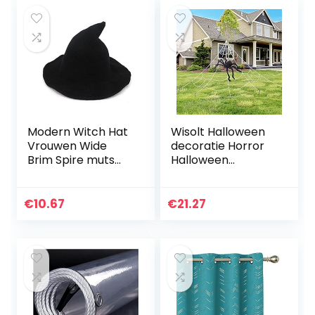
Modern Witch Hat
Wisolt Halloween
Vrouwen Wide
decoratie Horror
Brim Spire muts
Halloween
Halloween Cosplay
spinnenweb
vilthoed Flat Wol
decoratie met 76
Kostuum,
cm
€
10.67
€
21.27
Halloween
spinnendecoratie
tuindecoratie
griezelig…