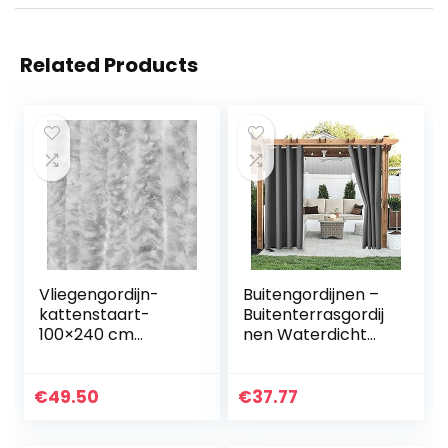
Related Products
Vliegengordijn-
Buitengordijnen –
kattenstaart-
Buitenterrasgordij
100×240 cm
nen Waterdicht
grijs/wit mix in
Binnen Buiten
doos
Verduistering
Thermische
€
49.50
€
37.77
Doorvoertule
Gordijnpanelen…