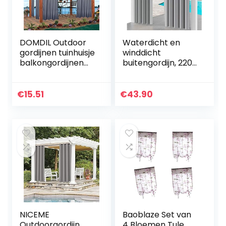
DOMDIL Outdoor
Waterdicht en
gordijnen tuinhuisje
winddicht
balkongordijnen
buitengordijn, 220 x
gordijnen
155 cm, uv-
verduisteringsgord
stralingswerend,
ijnen met oogjes,
voor terras,
€
15.51
€
43.90
gordijn
veranda, pergola,
waterdicht…
strandhuis…
NICEME
Baoblaze Set van
Outdoorgordijn,
4 Bloemen Tule