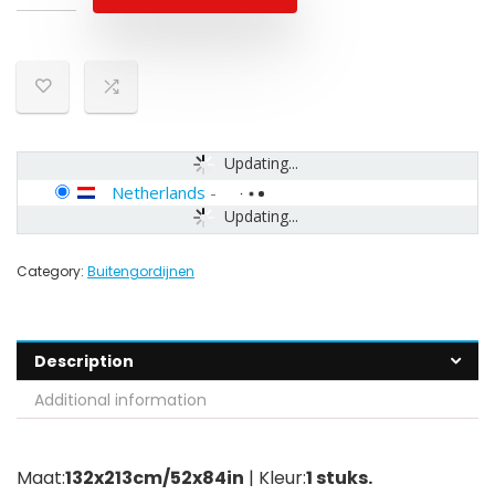
Updating...
Netherlands
-
Updating...
Category:
Buitengordijnen
Description
Additional information
Maat:
132x213cm/52x84in
| Kleur:
1 stuks.