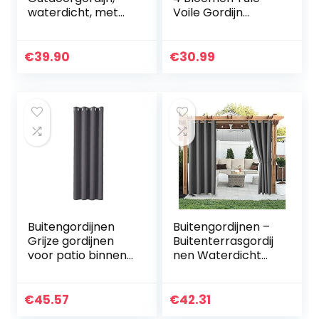
waterdicht, met
Voile Gordijn
ringen, zonwering,
Paneelgordijnen
buitengordijnen,
Vitrages – Purper
B213 x H213 cm, 1
€
39.90
€
30.99
stuk, voor veranda,
pergola…
Buitengordijnen
Buitengordijnen –
Grijze gordijnen
Buitenterrasgordij
voor patio binnen
nen Waterdicht
buiten Extra brede
Binnen Buiten
verduisteringsgord
Verduistering
ijnpanelen voor
Thermische
€
45.57
€
42.31
schuifdeur 132 x…
Doorvoertule