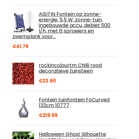
AISITIN Fontein op zonne-
energie, 5,5 W, zonne-tuin,
ingebouwde accu, debiet 500
l/h, met 6 sproeiers en
zwemplank voor…
€
41.79
rockincolourtm Chilli rood
decoratieve tuinsteen
€
23.90
Fontein tuinfontein FoCurved
133cm 10777
€
219.99
Halloween Ghost Silhouette