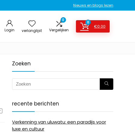
Nieuws en blogs lezen
0
0
€
0.00
Login
Vergelijken
verlanglijst
Zoeken
recente berichten
Verkenning van uluwatu: een paradijs voor
luxe en cultuur