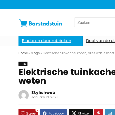
Search
for:
Bladeren door rubrieken
Deal van de d
Home
»
blogs
»
Elektrische tuinkachel kopen, alles wat je moe
Tuin
Elektrische tuinkache
weten
Stylishweb
January 21, 2023
0
Save