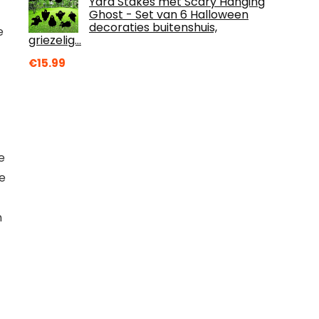
Yard Stakes met Scary Hanging
Ghost - Set van 6 Halloween
decoraties buitenshuis,
e
griezelig…
€
15.99
e
e
n