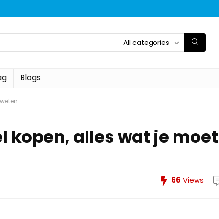
All categories
ag
Blogs
t weten
l kopen, alles wat je moet
66
Views