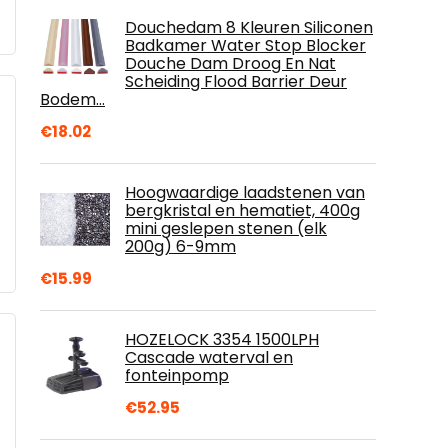
Douchedam 8 Kleuren Siliconen
Badkamer Water Stop Blocker
Douche Dam Droog En Nat
Scheiding Flood Barrier Deur
Bodem…
€
18.02
Hoogwaardige laadstenen van
bergkristal en hematiet, 400g
mini geslepen stenen (elk
200g) 6-9mm
€
15.99
HOZELOCK 3354 1500LPH
Cascade waterval en
fonteinpomp
€
52.95