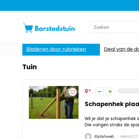
Search
for:
Bladeren door rubrieken
Deal van de d
Tuin
0
Schapenhek plaats
Wil je dat je schapenhek s
Die vangen straks de span
Stylishweb
March 27,