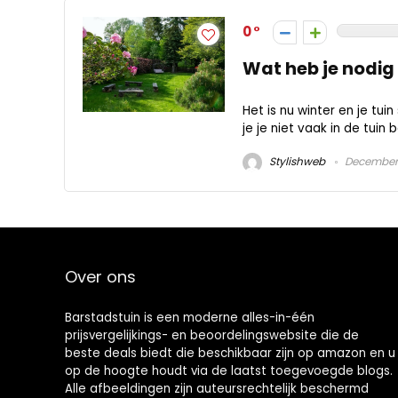
0
Wat heb je nodig i
Het is nu winter en je tui
je je niet vaak in de tuin 
Stylishweb
December 
Over ons
Barstadstuin is een moderne alles-in-één
prijsvergelijkings- en beoordelingswebsite die de
beste deals biedt die beschikbaar zijn op amazon en u
op de hoogte houdt via de laatst toegevoegde blogs.
Alle afbeeldingen zijn auteursrechtelijk beschermd