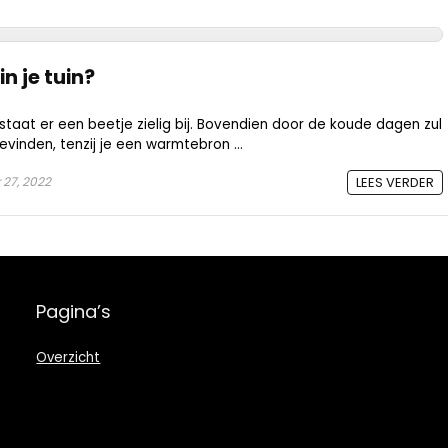
n je tuin?
n staat er een beetje zielig bij. Bovendien door de koude dagen zul
bevinden, tenzij je een warmtebron ...
27, 2022
LEES VERDER
Pagina’s
Overzicht