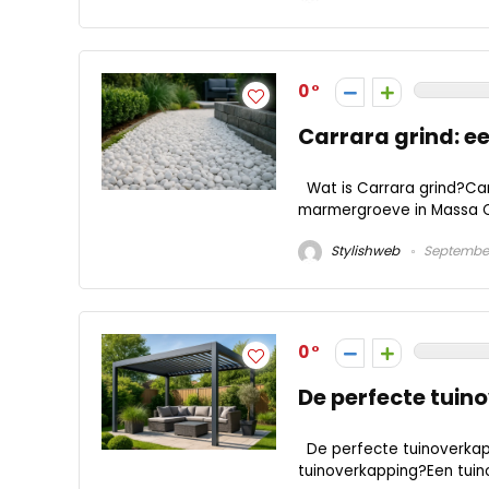
0
Carrara grind: een
Wat is Carrara grind?Carr
marmergroeve in Massa Carr
Stylishweb
September
0
De perfecte tuin
De perfecte tuinoverkap
tuinoverkapping?Een tuin