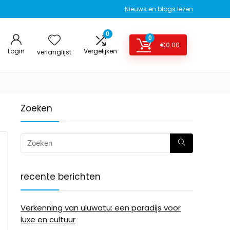
Nieuws en blogs lezen
0
0
€
0.00
Login
Vergelijken
verlanglijst
Zoeken
recente berichten
Verkenning van uluwatu: een paradijs voor
luxe en cultuur