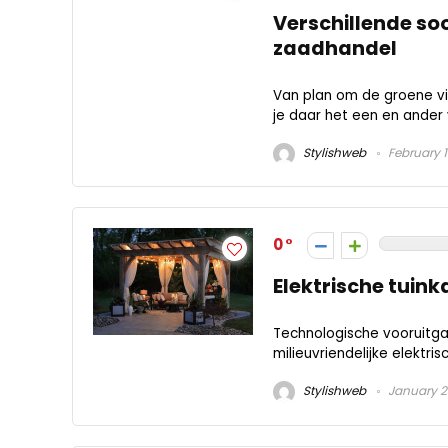
Verschillende soo
zaadhandel
Van plan om de groene vin
je daar het een en ander 
Stylishweb
February 1
0
Elektrische tuink
Technologische vooruitgan
milieuvriendelijke elektri
Stylishweb
January 21